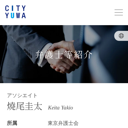
弁護士等紹介
アソシエイト
燒尾圭太
Keita Yakio
所属
東京弁護士会