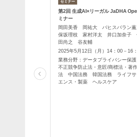
セミナー
科学・医学系研究
第2回 生成AI×リーガル JaDHA Op
て（Vol.28）
ミナー
岡田美香 岡祐大 バヒスバラン
保坂理枝 家村洋太 井口加奈子 
田尚之 谷友輔
プライバシー保護
2025年5月12日（月）14：00－16：
製薬 ヘルスケ
長井沙希
業務分野：データプライバシー保
Saki Nagai
不正競争防止法・意匠/商標法・著
カウンセル 二重橋オフィス
法 中国法務 韓国法務 ライフサ
エンス・製薬 ヘルスケア