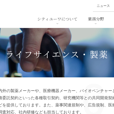
ニュース
シティユーワについて
業務分野
ァイナンス、
概要
書
名前から探す
セミナー/講演等
沿革
ニュ
ア
採用
スタッフ採用
M&A
ービス
ライフサイエンス・製薬
ダンピング
法律用語集
・IT
労働法
国
止法
環境法
法務
ベトナム法務
ア
内外の製薬メーカーや、医療機器メーカー、バイオベンチャー
ンス・製薬
消費者向けサービス
務委託契約といった各種取引契約、研究機関等との共同開発契
どを提供しております。また、薬事関連規制や、広告規制、医
ン・小売
物流・運送
ホテル
調査対応、社内研修なども担当しております。