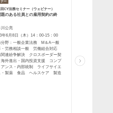
ミナー
ニューズレター
1回CY法務セミナー（ウェビナー）
人を対象とした生
問題のある社員との雇用契約の終
に関する倫理指針につ
」
岡田美香
谷川公亮
2022年12月
23年6月8日（木）14：00-15：00
業務分野：データ
務分野：一般企業法務 M＆A一般
ライフサイエンス
事・労務相談一般 労働組合対応
ア
務関連紛争解決 クロスボーダー契
 海外進出・国内投資支援 コンプ
イアンス・内部統制 ライフサイエ
ス・製薬 食品 ヘルスケア 製造
業