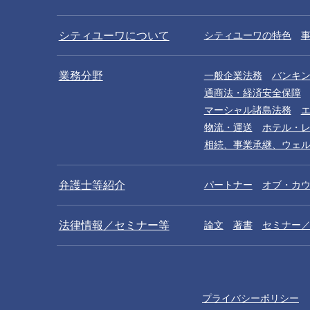
シティユーワについて
シティユーワの特色
業務分野
一般企業法務
バンキ
通商法・経済安全保障
マーシャル諸島法務
物流・運送
ホテル・
相続、事業承継、ウェ
弁護士等紹介
パートナー
オブ・カ
法律情報／セミナー等
論文
著書
セミナー
プライバシーポリシー