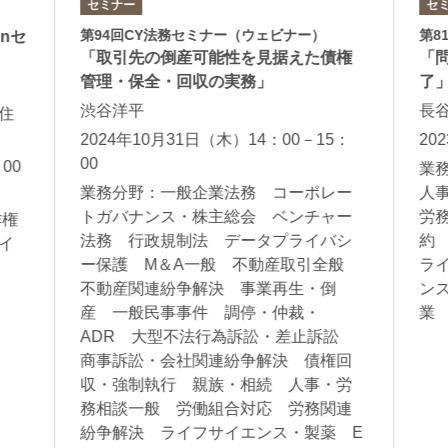
セミナー
セ
第94回CY法務セミナー（ウェビナー）
第8
enセ
「取引先の倒産可能性を見据えた債権
「
管理・保全・回収の実務」
了
薫
渋谷洋平
長
住
2024年10月31日（木）14：00－15：
20
00
00
業
業務分野：一般企業法務 コーポレー
人
護
トガバナンス・株主総会 ベンチャー
労
作権
法務 行政規制法 データプライバシ
約
イ
ー保護 M＆A一般 不動産取引全般
ラ
不動産関連紛争解決 事業再生・倒
ン
産 一般民事事件 調停・仲裁・
ADR 大型不法行為訴訟・差止訴訟
商事訴訟・会社関連紛争解決 債権回
収・強制執行 親族・相続 人事・労
務相談一般 労働組合対応 労務関連
紛争解決 ライフサイエンス・製薬 E