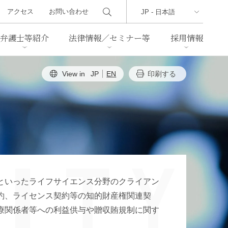
アクセス
お問い合わせ
弁護士等紹介
法律情報／セミナー等
採用情報
View in
JP
EN
印刷する
ーズレター
クセス
判例紹介
不動産
事業再生・倒産
際取引
通商法・経済安全保障
海事
中国法務
ジア法務
マーシャル諸島法務
といったライフサイエンス分野のクライアン
食品
ヘルスケア
約、ライセンス契約等の知的財産権関連契
療関係者等への利益供与や贈収賄規制に関す
TMT／テクノロジー・メディ
・レジャー
ア・通信