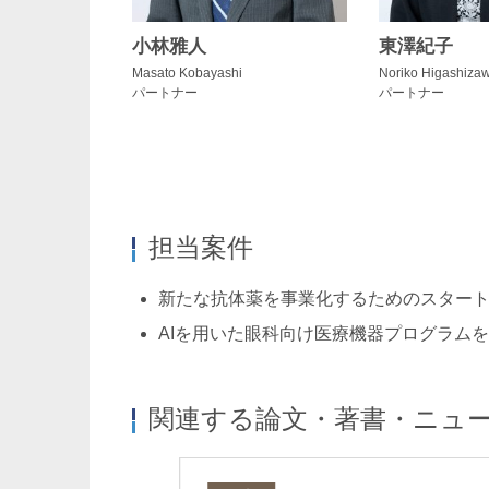
小林雅人
東澤紀子
Masato Kobayashi
Noriko Higashiza
パートナー
パートナー
担当案件
新たな抗体薬を事業化するためのスター
AIを用いた眼科向け医療機器プログラム
岡田美香
長崎玲
Mika Okada
Akira Nagasaki
関連する論文・著書・ニュ
パートナー 二重橋オフィス
パートナー