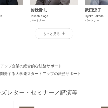
曾我貴志
武田涼子
wa
Takashi Soga
Ryoko Takeda
パートナー
パートナー
もっと見る
トアップ企業の総合的な法務サポート
を開発する大学発スタートアップの法務サポート
酒井ひとみ
住田尚之
Hitomi Sakai
Takayuki Sumida
ーズレター・セミナー／講演等
パートナー
パートナー