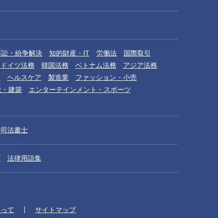
訴訟・紛争解決
知的財産・IT
労働法
国際取引
ドイツ法務
韓国法務
ベトナム法務
アジア法務
品
ヘルスケア
製造業
ファッション・小売
設・建築
エンターテインメント・スポーツ
司法書士
グ
法律用語集
たって
サイトマップ