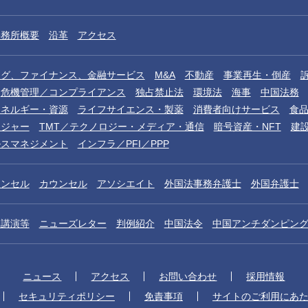
事務所概要
沿革
アクセス
ング、ファイナンス、金融サービス
M&A
不動産
事業再生・倒産
危機管理／コンプライアンス
独占禁止法
環境法
海事
中国法務
エネルギー・資源
ライフサイエンス・製薬
消費者向けサービス
食
レジャー
TMT／テクノロジー・メディア・通信
暗号資産・NFT
建
ルスマネジメント
インフラ／PFI／PPP
ウンセル
カウンセル
アソシエイト
外国法事務弁護士
外国弁護士
／講演等
ニューズレター
判例紹介
中国法令
中国アンチダンピン
ニュース
アクセス
お問い合わせ
採用情報
セキュリティポリシー
免責事項
サイトのご利用にあ