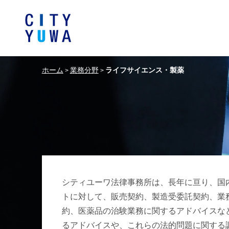
ホーム
業務分野
ライフサイエンス・製薬
>
>
シティユーワ法律事務所につい
シティユーワの特色
論文
条件から探す
バンキング、フ
事務所
著
一般企業法務
弁護士
て
金融サ
中国法令
中国アンチ
訴訟・紛争解決
知的財産
危機管理／コンプライアンス
独占禁
ドイツ法務
韓国
シティユーワ法律事務所は、長年に亘り、国
エネルギー・資源
ライフサイエ
トに対して、販売契約、製造受委託契約、業
約、医薬品の治験業務に関するアドバイスな
製造業
ファッショ
るアドバイスや、これらの法的問題に関する