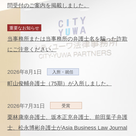
問受付のご案内を掲載しました。
重要なお知らせ
当事務所または当事務所の弁護士名を騙った詐欺
にご注意ください。
2026年8月1日
入所・就任
町山俊輔弁護士（75期）が入所しました。
2026年7月31日
受賞
栗林康幸弁護士、坂本正充弁護士、前田葉子弁護
士、松永博彬弁護士がAsia Business Law Journal