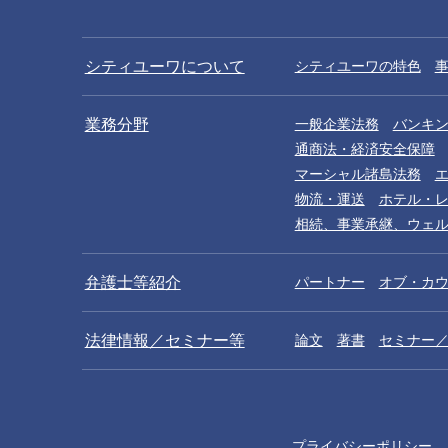
シティユーワについて
シティユーワの特色
業務分野
一般企業法務
バンキ
通商法・経済安全保障
マーシャル諸島法務
物流・運送
ホテル・
相続、事業承継、ウェ
弁護士等紹介
パートナー
オブ・カ
法律情報／セミナー等
論文
著書
セミナー
プライバシーポリシー