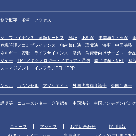
事務所概要
沿革
アクセス
ング、ファイナンス、金融サービス
M&A
不動産
事業再生・倒産
危機管理／コンプライアンス
独占禁止法
環境法
海事
中国法務
エネルギー・資源
ライフサイエンス・製薬
消費者向けサービス
食
レジャー
TMT／テクノロジー・メディア・通信
暗号資産・NFT
建
ルスマネジメント
インフラ／PFI／PPP
ウンセル
カウンセル
アソシエイト
外国法事務弁護士
外国弁護士
／講演等
ニューズレター
判例紹介
中国法令
中国アンチダンピン
ニュース
アクセス
お問い合わせ
採用情報
セキュリティポリシー
免責事項
サイトのご利用にあ