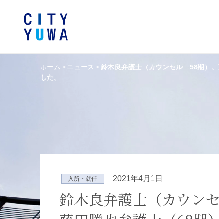
ホーム
ニュース
鈴木良弁護士（カウンセル 58期）、
>
>
した。
シティユーワ法律事務所につい
シティユーワの特色
論文
条件から探す
バンキング、フ
事務所
著
一般企業法務
弁護士
て
金融サ
中国法令
中国アンチ
訴訟・紛争解決
知的財産
危機管理／コンプライアンス
独占禁
ドイツ法務
韓国
2021年4月1日
入所・就任
エネルギー・資源
ライフサイエ
鈴木良弁護士（カウンセ
製造業
ファッショ