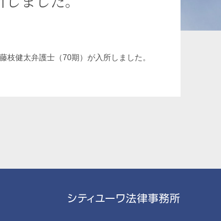
所しました。
承継、ウェルスマ
インフラ／PFI／PPP
ジメント
、藤枝健太弁護士（70期）が入所しました。