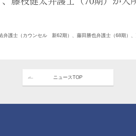
）、藤枝健太弁護士（70期）が入
エンターテインメント・スポ
相続、事業
建築
ーツ
ネ
佑
弁護士（カウンセル 新62期）、藤田勝也弁護士（68期）
ニュースTOP