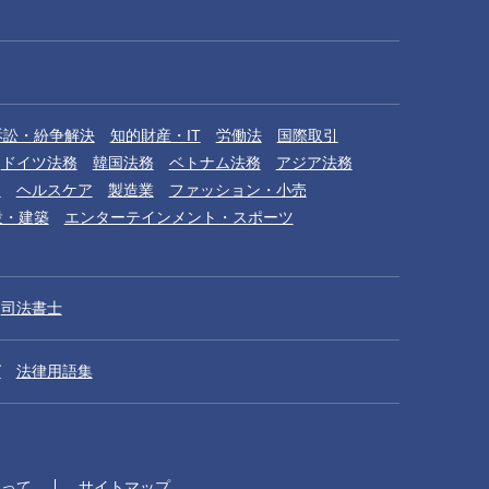
訴訟・紛争解決
知的財産・IT
労働法
国際取引
ドイツ法務
韓国法務
ベトナム法務
アジア法務
品
ヘルスケア
製造業
ファッション・小売
設・建築
エンターテインメント・スポーツ
司法書士
グ
法律用語集
たって
サイトマップ