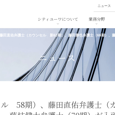
ニュース
シティユーワについて
業務分野
藤田直佑弁護士（カウンセル 新62期）、藤田勝也弁護士（68期）、
ァイナンス、
概要
書
名前から探す
セミナー/講演等
沿革
ニュ
ア
採用
スタッフ採用
M&A
ービス
ニュース
ダンピング
法律用語集
・IT
労働法
国
止法
環境法
法務
ベトナム法務
ア
ンス・製薬
消費者向けサービス
ル 58期）、藤田直佑弁護士（カ
ン・小売
物流・運送
ホテル