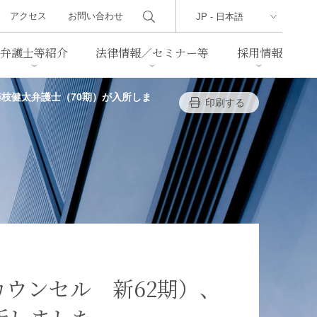
アクセス
お問い合わせ
弁護士等紹介
法律情報／セミナー等
採用情報
藤枝健太弁護士（70期）が入所しま
印刷する
ーズレター
クセス
判例紹介
不動産
事業再生・倒産
際取引
通商法・経済安全保障
海事
中国法務
ジア法務
マーシャル諸島法務
食品
ヘルスケア
ウンセル 新62期）、
TMT／テクノロジー・メディ
・レジャー
ア・通信