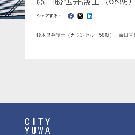
藤田勝也弁護士（68期
暗号資産・NFT
建設・
シェアする：
鈴木良弁護士（カウンセル 58期）、
藤田直