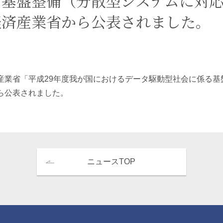
る基盤整備（分散型システムに対
経済産業省から公表されました。
エンターテインメント・スポ
相続、事業
建築
ーツ
ネ
産業省「平成29年度我が国におけるデータ駆動型社会に係る基
ら公表されました。
ニュースTOP