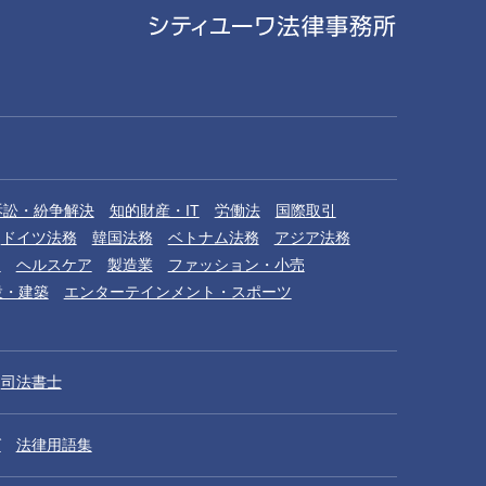
訴訟・紛争解決
知的財産・IT
労働法
国際取引
ドイツ法務
韓国法務
ベトナム法務
アジア法務
品
ヘルスケア
製造業
ファッション・小売
設・建築
エンターテインメント・スポーツ
司法書士
グ
法律用語集