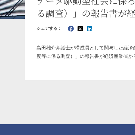
データ駆動型社会に係
る調査）」の報告書が
暗号資産・NFT
建設・
シェアする：
島田雄介
弁護士が構成員として関与した経済
度等に係る調査）」の報告書が経済産業省か