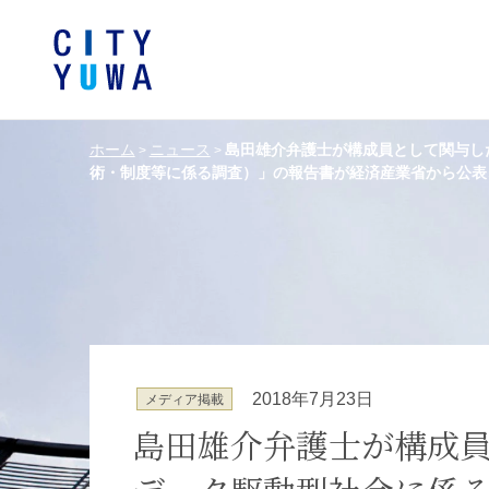
ホーム
ニュース
島田雄介弁護士が構成員として関与し
>
>
術・制度等に係る調査）」の報告書が経済産業省から公表
シティユーワ法律事務所につい
シティユーワの特色
論文
条件から探す
バンキング、フ
事務所
著
一般企業法務
弁護士
て
金融サ
中国法令
中国アンチ
訴訟・紛争解決
知的財産
危機管理／コンプライアンス
独占禁
ドイツ法務
韓国
2018年7月23日
メディア掲載
エネルギー・資源
ライフサイエ
島田雄介弁護士が構成員
製造業
ファッショ