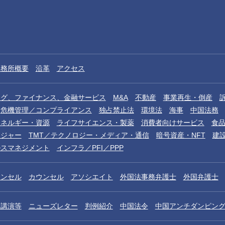
事務所概要
沿革
アクセス
ング、ファイナンス、金融サービス
M&A
不動産
事業再生・倒産
危機管理／コンプライアンス
独占禁止法
環境法
海事
中国法務
エネルギー・資源
ライフサイエンス・製薬
消費者向けサービス
食
レジャー
TMT／テクノロジー・メディア・通信
暗号資産・NFT
建
ルスマネジメント
インフラ／PFI／PPP
ウンセル
カウンセル
アソシエイト
外国法事務弁護士
外国弁護士
／講演等
ニューズレター
判例紹介
中国法令
中国アンチダンピン