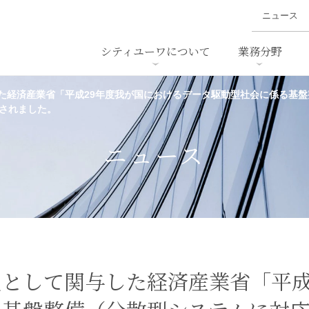
ニュース
シティユーワについて
業務分野
た経済産業省「平成29年度我が国におけるデータ駆動型社会に係る基
されました。
ァイナンス、
概要
書
名前から探す
セミナー/講演等
沿革
ニュ
ア
採用
スタッフ採用
M&A
ービス
ニュース
ダンピング
法律用語集
・IT
労働法
国
止法
環境法
法務
ベトナム法務
ア
ンス・製薬
消費者向けサービス
として関与した経済産業省「平成
ン・小売
物流・運送
ホテル