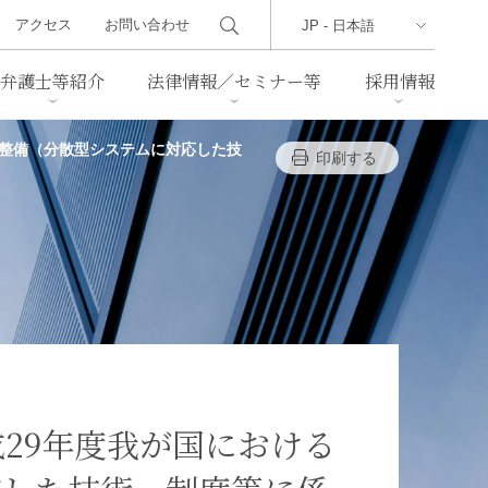
アクセス
お問い合わせ
弁護士等紹介
法律情報／セミナー等
採用情報
盤整備（分散型システムに対応した技
印刷する
ーズレター
クセス
判例紹介
不動産
事業再生・倒産
際取引
通商法・経済安全保障
海事
中国法務
ジア法務
マーシャル諸島法務
食品
ヘルスケア
29年度我が国における
TMT／テクノロジー・メディ
・レジャー
ア・通信