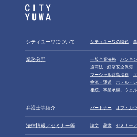
シティユーワについて
シティユーワの特色
業務分野
一般企業法務
バンキ
通商法・経済安全保障
マーシャル諸島法務
物流・運送
ホテル・
相続、事業承継、ウェ
弁護士等紹介
パートナー
オブ・カ
法律情報／セミナー等
論文
著書
セミナー