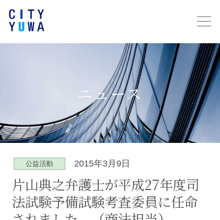
ニュース
2015年3月9日
公益活動
片山典之弁護士が平成27年度司
法試験予備試験考査委員に任命
されました。（商法担当）