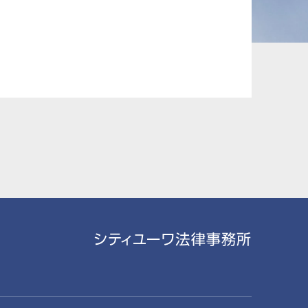
承継、ウェルスマ
インフラ／PFI／PPP
ジメント