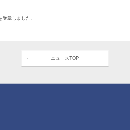
エンターテインメント・スポ
相続、事業
建築
ーツ
ネ
を受章しました。
ニュースTOP