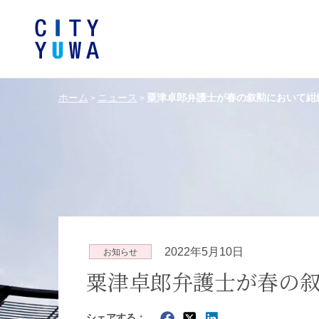
ホーム
ニュース
粟津卓郎弁護士が春の叙勲において紺
>
>
シティユーワ法律事務所につい
シティユーワの特色
論文
条件から探す
バンキング、フ
事務所
著
一般企業法務
弁護士
て
金融サ
中国法令
中国アンチ
訴訟・紛争解決
知的財産
危機管理／コンプライアンス
独占禁
ドイツ法務
韓国
2022年5月10日
お知らせ
エネルギー・資源
ライフサイエ
粟津卓郎弁護士が春の
製造業
ファッショ
シェアする：