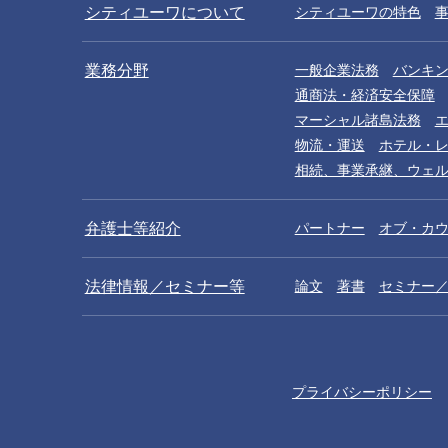
シティユーワについて
シティユーワの特色
業務分野
一般企業法務
バンキ
通商法・経済安全保障
マーシャル諸島法務
物流・運送
ホテル・
相続、事業承継、ウェ
弁護士等紹介
パートナー
オブ・カ
法律情報／セミナー等
論文
著書
セミナー
プライバシーポリシー