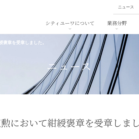
ニュース
シティユーワについて
業務分野
綬褒章を受章しました。
ァイナンス、
概要
書
名前から探す
セミナー/講演等
沿革
ニュ
ア
採用
スタッフ採用
M&A
ービス
ニュース
ダンピング
法律用語集
・IT
労働法
国
止法
環境法
法務
ベトナム法務
ア
ンス・製薬
消費者向けサービス
叙勲において紺綬褒章を受章しま
ン・小売
物流・運送
ホテル