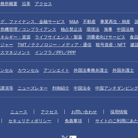
事務所概要
沿革
アクセス
ング、ファイナンス、金融サービス
M&A
不動産
事業再生・倒産
危機管理／コンプライアンス
独占禁止法
環境法
海事
中国法務
エネルギー・資源
ライフサイエンス・製薬
消費者向けサービス
食
レジャー
TMT／テクノロジー・メディア・通信
暗号資産・NFT
建
ルスマネジメント
インフラ／PFI／PPP
ウンセル
カウンセル
アソシエイト
外国法事務弁護士
外国弁護士
／講演等
ニューズレター
判例紹介
中国法令
中国アンチダンピン
ニュース
アクセス
お問い合わせ
採用情報
セキュリティポリシー
免責事項
サイトのご利用にあ