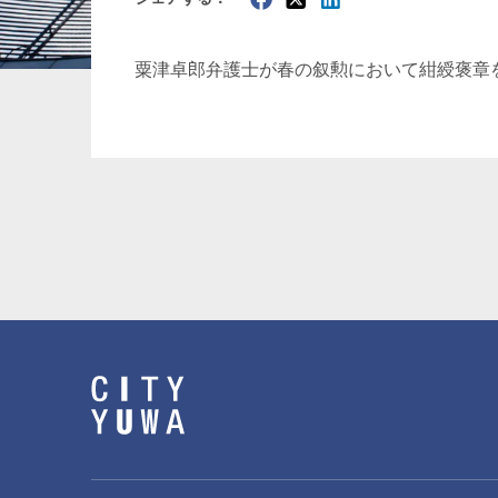
暗号資産・NFT
建設・
粟津卓郎
弁護士が春の叙勲において紺綬褒章