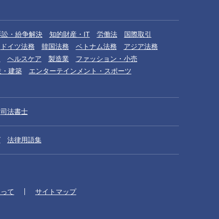
訴訟・紛争解決
知的財産・IT
労働法
国際取引
ドイツ法務
韓国法務
ベトナム法務
アジア法務
品
ヘルスケア
製造業
ファッション・小売
設・建築
エンターテインメント・スポーツ
司法書士
グ
法律用語集
たって
サイトマップ