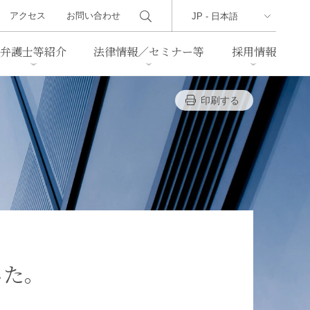
アクセス
お問い合わせ
弁護士等紹介
法律情報／セミナー等
採用情報
印刷する
ーズレター
クセス
判例紹介
不動産
事業再生・倒産
際取引
通商法・経済安全保障
海事
中国法務
ジア法務
マーシャル諸島法務
食品
ヘルスケア
した。
TMT／テクノロジー・メディ
・レジャー
ア・通信