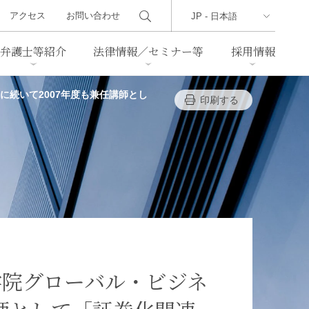
アクセス
お問い合わせ
弁護士等紹介
法律情報／セミナー等
採用情報
に続いて2007年度も兼任講師とし
印刷する
ーズレター
クセス
判例紹介
不動産
事業再生・倒産
際取引
通商法・経済安全保障
海事
中国法務
ジア法務
マーシャル諸島法務
食品
ヘルスケア
学院グローバル・ビジネ
TMT／テクノロジー・メディ
・レジャー
ア・通信