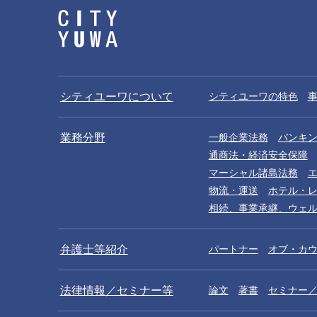
シティユーワについて
シティユーワの特色
業務分野
一般企業法務
バンキ
通商法・経済安全保障
マーシャル諸島法務
物流・運送
ホテル・
相続、事業承継、ウェ
弁護士等紹介
パートナー
オブ・カ
法律情報／セミナー等
論文
著書
セミナー