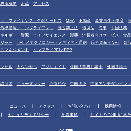
事務所概要
沿革
アクセス
ング、ファイナンス、金融サービス
M&A
不動産
事業再生・倒産
危機管理／コンプライアンス
独占禁止法
環境法
海事
中国法務
エネルギー・資源
ライフサイエンス・製薬
消費者向けサービス
食
レジャー
TMT／テクノロジー・メディア・通信
暗号資産・NFT
建
ルスマネジメント
インフラ／PFI／PPP
ウンセル
カウンセル
アソシエイト
外国法事務弁護士
外国弁護士
／講演等
ニューズレター
判例紹介
中国法令
中国アンチダンピン
ニュース
アクセス
お問い合わせ
採用情報
セキュリティポリシー
免責事項
サイトのご利用にあ