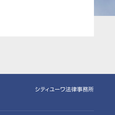
承継、ウェルスマ
インフラ／PFI／PPP
ジメント