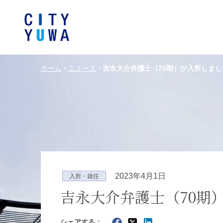
ホーム
ニュース
吉永大介弁護士（70期）が入所しまし
>
>
シティユーワ法律事務所につい
シティユーワの特色
論文
条件から探す
バンキング、フ
事務所
著
一般企業法務
弁護士
て
金融サ
中国法令
中国アンチ
訴訟・紛争解決
知的財産
危機管理／コンプライアンス
独占禁
ドイツ法務
韓国
2023年4月1日
入所・就任
エネルギー・資源
ライフサイエ
吉永大介弁護士（70期
製造業
ファッショ
シェアする：