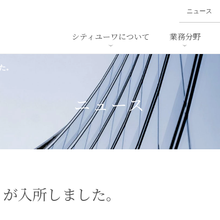
ニュース
シティユーワについて
業務分野
た。
ァイナンス、
概要
書
名前から探す
セミナー/講演等
沿革
ニュ
ア
採用
スタッフ採用
M&A
ービス
ニュース
ダンピング
法律用語集
・IT
労働法
国
止法
環境法
法務
ベトナム法務
ア
ンス・製薬
消費者向けサービス
）が入所しました。
ン・小売
物流・運送
ホテル