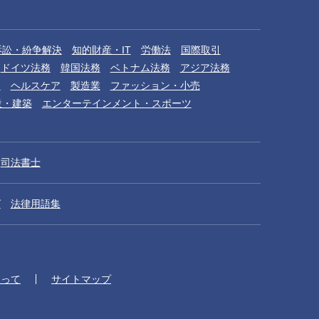
訴訟・紛争解決
知的財産・IT
労働法
国際取引
ドイツ法務
韓国法務
ベトナム法務
アジア法務
品
ヘルスケア
製造業
ファッション・小売
設・建築
エンターテインメント・スポーツ
司法書士
グ
法律用語集
たって
サイトマップ