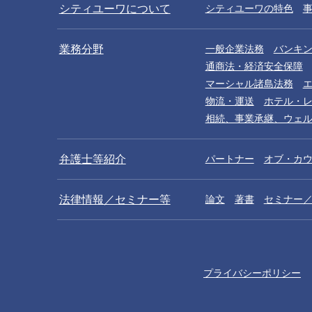
シティユーワについて
シティユーワの特色
業務分野
一般企業法務
バンキ
通商法・経済安全保障
マーシャル諸島法務
物流・運送
ホテル・
相続、事業承継、ウェ
弁護士等紹介
パートナー
オブ・カ
法律情報／セミナー等
論文
著書
セミナー
プライバシーポリシー