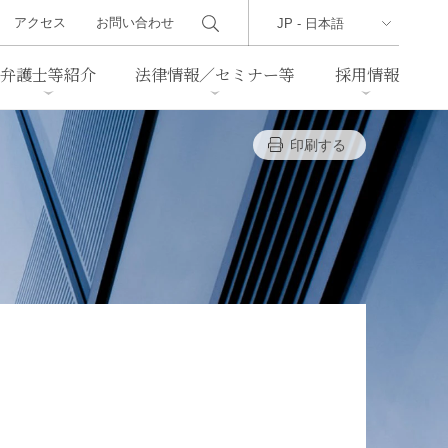
アクセス
お問い合わせ
弁護士等紹介
法律情報／セミナー等
採用情報
印刷する
ーズレター
クセス
判例紹介
不動産
事業再生・倒産
際取引
通商法・経済安全保障
海事
中国法務
ジア法務
マーシャル諸島法務
食品
ヘルスケア
TMT／テクノロジー・メディ
・レジャー
ア・通信