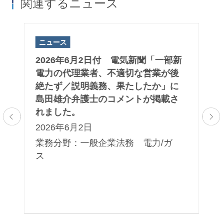
関連するニュース
ニュース
ニ
子版
2026年6月2日付 電気新聞「一部新
2
取
電力の代理業者、不適切な営業が後
A
さ
絶たず／説明義務、果たしたか」に
「
島田雄介弁護士のコメントが掲載さ
第
れました。
る
2026年6月2日
2
レ
プ
業務分野：一般企業法務 電力/ガ
業
ス
法
コ