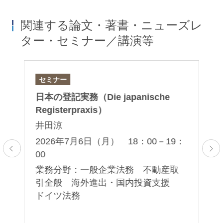
関連する論文・著書・ニューズレ
ター・セミナー／講演等
セミナー
論
日本の登記実務（Die japanische
「
Registerpraxis）
「
点
井田涼
家
2026年7月6日（月） 18：00－19：
00
2
業務分野：一般企業法務 不動産取
業
引全般 海外進出・国内投資支援
一
ドイツ法務
危
ス