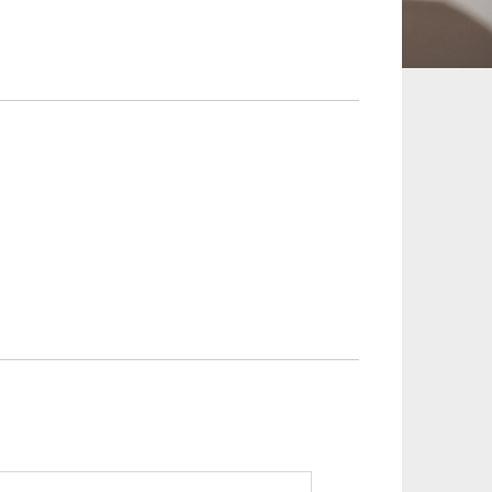
承継、ウェルスマ
インフラ／PFI／PPP
ジメント