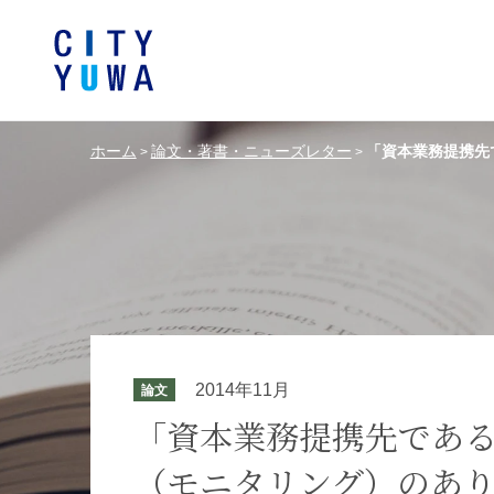
ホーム
論文・著書・ニューズレター
「資本業務提携先
>
>
シティユーワ法律事務所につい
シティユーワの特色
論文
条件から探す
バンキング、フ
事務所
著
一般企業法務
弁護士
て
金融サ
中国法令
中国アンチ
訴訟・紛争解決
知的財産
危機管理／コンプライアンス
独占禁
ドイツ法務
韓国
2014年11月
論文
エネルギー・資源
ライフサイエ
「資本業務提携先であ
（モニタリング）のあ
製造業
ファッショ