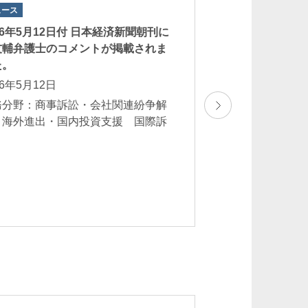
ュース
ニュース
26年5月12日付 日本経済新聞朝刊に
2026年5月8日付
友輔弁護士のコメントが掲載されま
友輔弁護士のコメ
た。
た。
26年5月12日
2026年5月8日
務分野：商事訴訟・会社関連紛争解
業務分野：海外進
 海外進出・国内投資支援 国際訴
訟