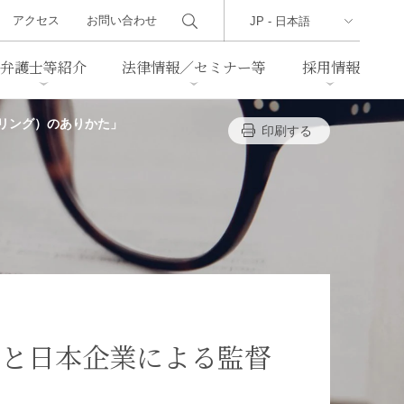
アクセス
お問い合わせ
弁護士等紹介
法律情報／セミナー等
採用情報
リング）のありかた」
印刷する
ーズレター
クセス
判例紹介
不動産
事業再生・倒産
際取引
通商法・経済安全保障
海事
中国法務
ジア法務
マーシャル諸島法務
食品
ヘルスケア
題と日本企業による監督
TMT／テクノロジー・メディ
・レジャー
ア・通信