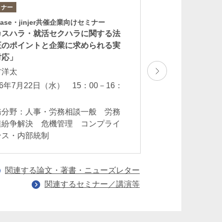
ミナー
論文
base・jinjer共催企業向けセミナー
「契約から考える
カスハラ・就活セクハラに関する法
回 価格転嫁と契
正のポイントと企業に求められる実
石井輝久
対応」
2026年5月
村洋太
業務分野：一般企
26年7月22日（水） 15：00－16：
法 商事訴訟・会
ンプライアンス・
務分野：人事・労務相談一般 労務
法
連紛争解決 危機管理 コンプライ
ンス・内部統制
関連する論文・著書・ニューズレター
関連するセミナー／講演等