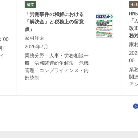
論文
セ
HR
「労働事件の和解における
「
「解決金」と税務上の留意
改
点」
務
家村洋太
：00
家
2026年7月
引
20
イ
業務分野：人事・労務相談一
00
般 労務関連紛争解決 危機
業
管理 コンプライアンス・内
関
部統制
ア