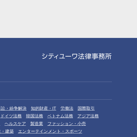
訴訟・紛争解決
知的財産・IT
労働法
国際取引
ドイツ法務
韓国法務
ベトナム法務
アジア法務
品
ヘルスケア
製造業
ファッション・小売
設・建築
エンターテインメント・スポーツ