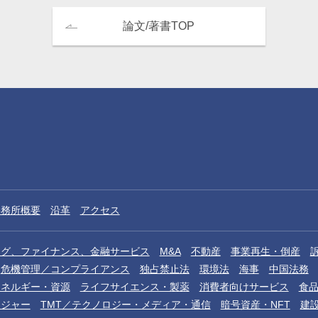
論文/著書TOP
事務所概要
沿革
アクセス
ング、ファイナンス、金融サービス
M&A
不動産
事業再生・倒産
危機管理／コンプライアンス
独占禁止法
環境法
海事
中国法務
エネルギー・資源
ライフサイエンス・製薬
消費者向けサービス
食
レジャー
TMT／テクノロジー・メディア・通信
暗号資産・NFT
建