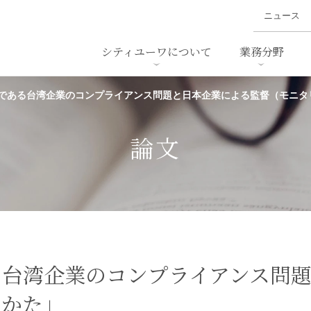
ニュース
シティユーワについて
業務分野
である台湾企業のコンプライアンス問題と日本企業による監督（モニタ
ァイナンス、
概要
書
名前から探す
セミナー/講演等
沿革
ニュ
ア
採用
スタッフ採用
M&A
ービス
論文
ダンピング
法律用語集
・IT
労働法
国
止法
環境法
法務
ベトナム法務
ア
ンス・製薬
消費者向けサービス
る台湾企業のコンプライアンス問
りかた」
ン・小売
物流・運送
ホテル