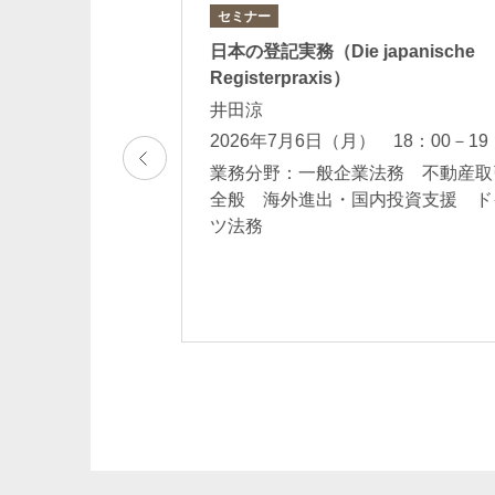
セミナー
会船場支部 業務推進
日本の登記実務（Die japanische
Registerpraxis）
知っておくべき著
井田涼
2026年7月6日（月） 18：00－19
業務分野：一般企業法務 不動産取
 18：30－20：30
全般 海外進出・国内投資支援 ド
防止法・意匠/商標
ツ法務
事・労務相談一般
イアンス・内部統