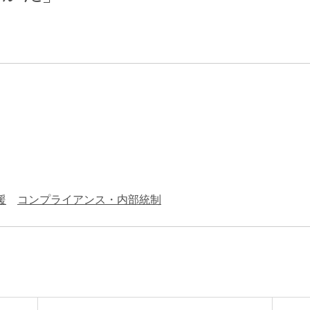
エンターテインメント・スポ
相続、事業
建築
ーツ
ネ
援
コンプライアンス・内部統制