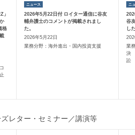
ニュース
ニ
2Z」
2026年5月22日付 ロイター通信に谷友
20
か
輔弁護士のコメントが掲載されまし
谷
価格
た。
し
載
2026年5月22日
20
業務分野：海外進出・国内投資支援
業
決
コ
止
ーズレター・セミナー／講演等