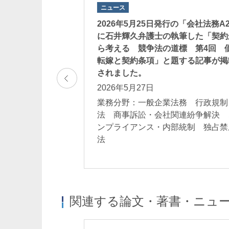
ニュース
 「会社法務A2Z」に
2026年5月25日発行の「会社法務A
筆した「ダークパ
に石井輝久弁護士の執筆した「契約
法についての記事
ら考える 競争法の道標 第4回 
転嫁と契約条項」と題する記事が掲
されました。
2026年5月27日
法務 行政規制
ス・内部統制 Eコ
業務分野：一般企業法務 行政規制
法 商事訴訟・会社関連紛争解決 
ンプライアンス・内部統制 独占禁
法
関連する論文・著書・ニュ