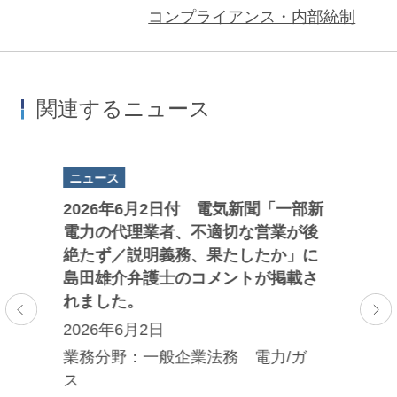
コンプライアンス・内部統制
関連するニュース
ニュース
ニ
子版
2026年6月2日付 電気新聞「一部新
2
取
電力の代理業者、不適切な営業が後
A
さ
絶たず／説明義務、果たしたか」に
「
島田雄介弁護士のコメントが掲載さ
第
れました。
る
2026年6月2日
2
レ
プ
業務分野：一般企業法務 電力/ガ
業
ス
法