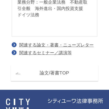
業務分野：一般企業法務 不動産取
業
引全般 海外進出・国内投資支援
一
ドイツ法務
危
ス
関連する論文・著書・ニューズレター
関連するセミナー／講演等
論文/著書TOP