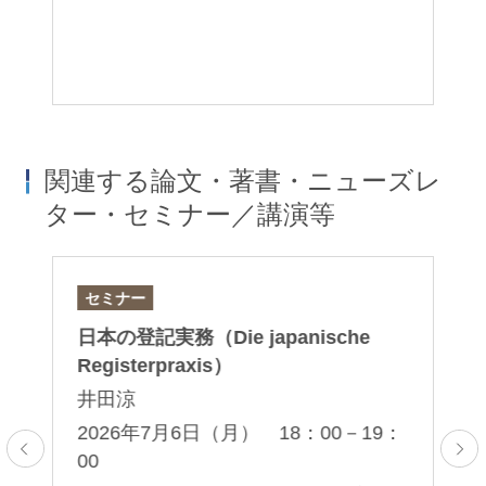
コ
関連する論文・著書・ニューズレ
ター・セミナー／講演等
セミナー
論
日本の登記実務（Die japanische
「
Registerpraxis）
「
点
井田涼
家
2026年7月6日（月） 18：00－19：
00
2