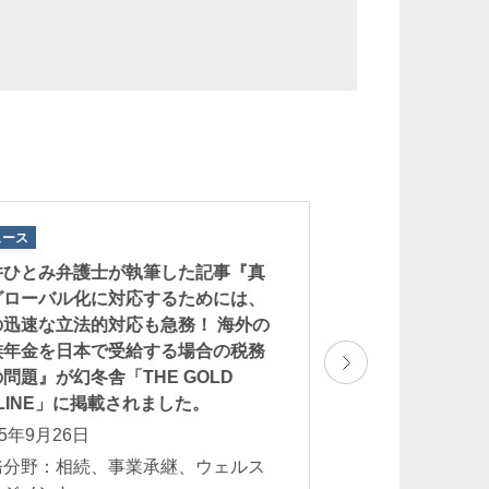
ュース
ニュース
井ひとみ弁護士が執筆した記事『真
酒井ひとみ弁護士
グローバル化に対応するためには、
国の専門家も驚く
の迅速な立法的対応も急務！ 海外の
制。外国信託を組
族年金を日本で受給する場合の税務
ければならないこと
問題』が幻冬舎「THE GOLD
GOLD ONLIN
LINE」に掲載されました。
2025年9月16日
25年9月26日
業務分野：相続、
務分野：相続、事業承継、ウェルス
マネジメント