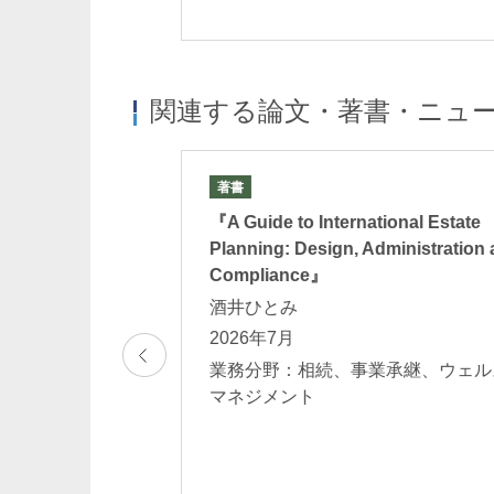
関連する論文・著書・ニュ
著書
ルリスクマネジメ
『A Guide to International Estate
企業のM&Aに関する
Planning: Design, Administration
中小M&Aで頻出す
Compliance』
酒井ひとみ
麻
2026年7月
業務分野：相続、事業承継、ウェル
般 相続、事業承
マネジメント
ジメント