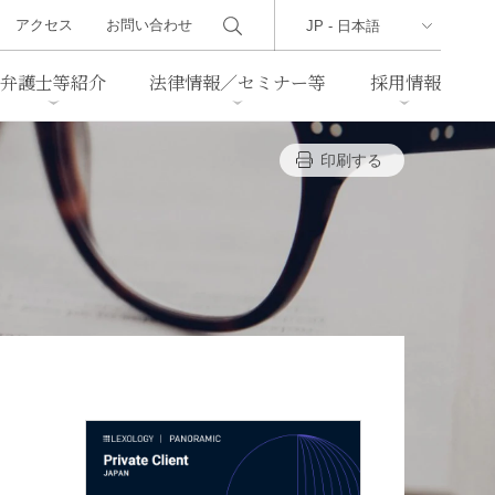
アクセス
お問い合わせ
弁護士等紹介
法律情報／セミナー等
採用情報
印刷する
ーズレター
クセス
判例紹介
不動産
事業再生・倒産
際取引
通商法・経済安全保障
海事
中国法務
ジア法務
マーシャル諸島法務
食品
ヘルスケア
TMT／テクノロジー・メディ
・レジャー
ア・通信