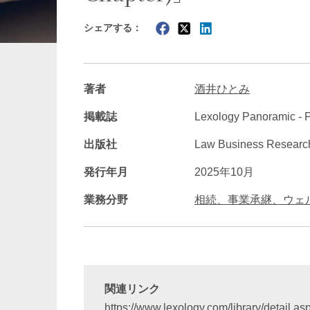
シェアする：
暗号資産・NFT
建設・
著者
酒井ひとみ
掲載誌
Lexology Panoramic - P
出版社
Law Business Researc
発行年月
2025年10月
業務分野
相続、事業承継、ウェ
関連リンク
https://www.lexology.com/library/detail.as