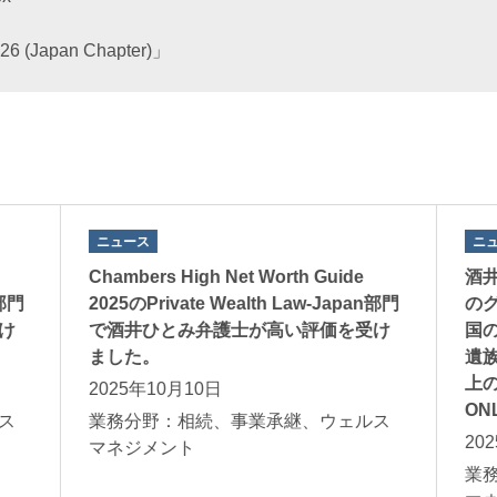
026 (Japan Chapter)」
ニュース
ニ
Chambers High Net Worth Guide
酒
n部門
2025のPrivate Wealth Law-Japan部門
の
け
で酒井ひとみ弁護士が高い評価を受け
国
ました。
遺
上の
2025年10月10日
ON
ス
業務分野：相続、事業承継、ウェルス
20
マネジメント
業