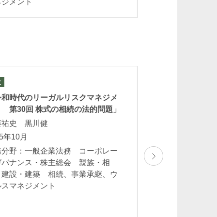
ネジメント
文
論文
令和時代のリーガルリスクマネジメ
『Series鼎談／
 第30回 株式の相続の法的問題」
〈Series12〉
藤祐史 黒川健
酒井ひとみ
25年10月
2025年9月
務分野：一般企業法務 コーポレー
業務分野：相続、
ガバナンス・株主総会 親族・相
マネジメント
 建設・建築 相続、事業承継、ウ
ルスマネジメント