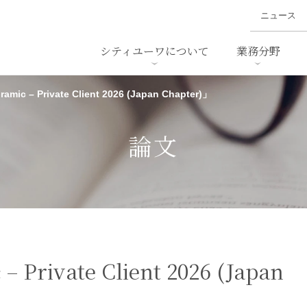
ニュース
シティユーワについて
業務分野
amic – Private Client 2026 (Japan Chapter)」
ァイナンス、
概要
書
名前から探す
セミナー/講演等
沿革
ニュ
ア
採用
スタッフ採用
M&A
ービス
論文
ダンピング
法律用語集
・IT
労働法
国
止法
環境法
法務
ベトナム法務
ア
ンス・製薬
消費者向けサービス
 Private Client 2026 (Japan
ン・小売
物流・運送
ホテル