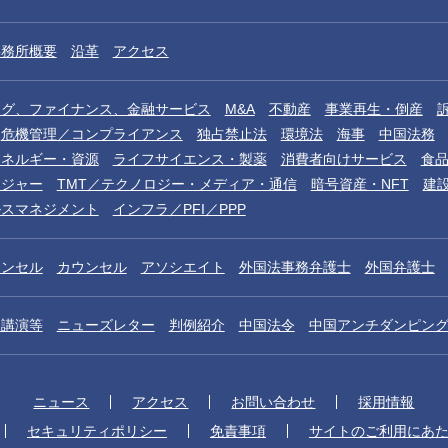
事務所概要
沿革
アクセス
ング、ファイナンス、金融サービス
M&A
不動産
事業再生・倒産
危機管理／コンプライアンス
独占禁止法
環境法
海事
中国法務
エネルギー・資源
ライフサイエンス・製薬
消費者向けサービス
食
レジャー
TMT／テクノロジー・メディア・通信
暗号資産・NFT
建
ルスマネジメント
インフラ／PFI／PPP
ウンセル
カウンセル
アソシエイト
外国法事務弁護士
外国弁護士
／講演等
ニューズレター
判例紹介
中国法令
中国アンチダンピン
ニュース
アクセス
お問い合わせ
採用情報
セキュリティポリシー
免責事項
サイトのご利用にあ