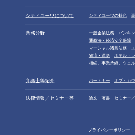
シティユーワについて
シティユーワの特色
業務分野
一般企業法務
バンキ
通商法・経済安全保障
マーシャル諸島法務
物流・運送
ホテル・
相続、事業承継、ウェ
弁護士等紹介
パートナー
オブ・カ
法律情報／セミナー等
論文
著書
セミナー
プライバシーポリシー