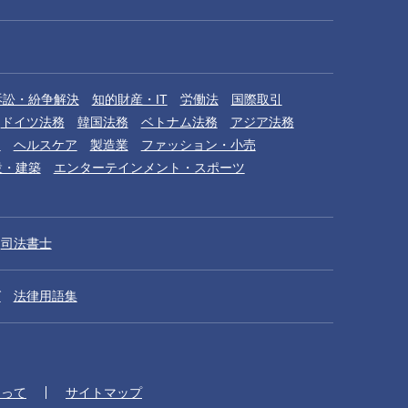
訴訟・紛争解決
知的財産・IT
労働法
国際取引
ドイツ法務
韓国法務
ベトナム法務
アジア法務
品
ヘルスケア
製造業
ファッション・小売
設・建築
エンターテインメント・スポーツ
司法書士
グ
法律用語集
たって
サイトマップ