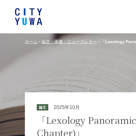
ホーム
論文・著書・ニューズレター
「Lexology Panor
>
>
シティユーワ法律事務所につい
シティユーワの特色
論文
条件から探す
バンキング、フ
事務所
著
一般企業法務
弁護士
て
金融サ
中国法令
中国アンチ
訴訟・紛争解決
知的財産
危機管理／コンプライアンス
独占禁
ドイツ法務
韓国
2025年10月
論文
エネルギー・資源
ライフサイエ
「Lexology Panoramic –
Chapter)」
製造業
ファッショ