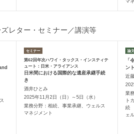
マ
ーズレター・セミナー／講演等
セミナー
論
第62回年次ハワイ・タックス・インスティテ
「
ュート：日米・アライアンス
 and
ント
日米間における国際的な遺産承継手続
近
き
20
酒井ひとみ
業
2025年11月2日（日）～5日（水）
ス
ト
業務分野：相続、事業承継、ウェルス
続
マネジメント
ェ