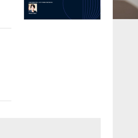
承継、ウェルスマ
インフラ／PFI／PPP
ジメント