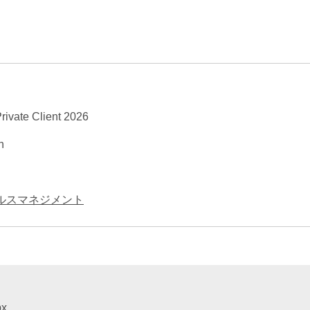
エンターテインメント・スポ
相続、事業
建築
ーツ
ネ
rivate Client 2026
h
ルスマネジメント
px