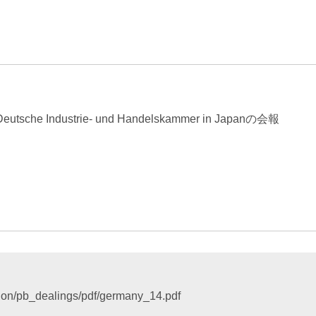
エンターテインメント・スポ
相続、事業
建築
ーツ
ネ
e Industrie- und Handelskammer in Japanの会報
tion/pb_dealings/pdf/germany_14.pdf