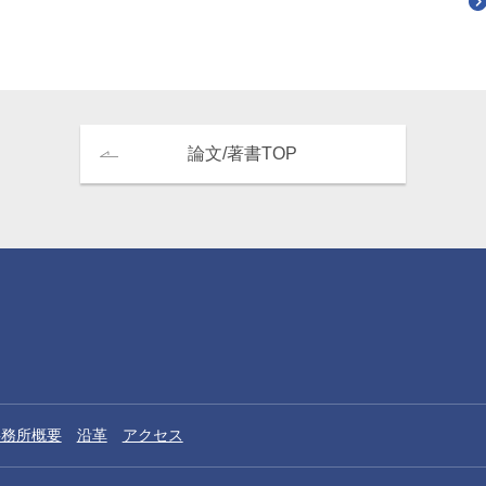
論文/著書TOP
事務所概要
沿革
アクセス