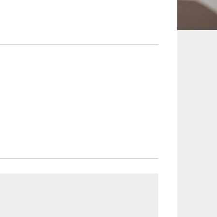
承継、ウェルスマ
インフラ／PFI／PPP
ジメント