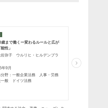
文
論文
70歳まで働くー変わるルールと広が
Stealth-Marketing
可能性」
müssen Unterne
本のステルスマー
元佐弥子 ウルリヒ・ヒルデンブラ
業が留意すべきこ
ト
塚元佐弥子 ウル
25年9月
ント
務分野：一般企業法務 人事・労務
2025年3月
談一般 ドイツ法務
業務分野：一般企
務