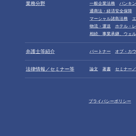
業務分野
一般企業法務
バンキ
通商法・経済安全保障
マーシャル諸島法務
物流・運送
ホテル・
相続、事業承継、ウェ
弁護士等紹介
パートナー
オブ・カ
法律情報／セミナー等
論文
著書
セミナー
プライバシーポリシー