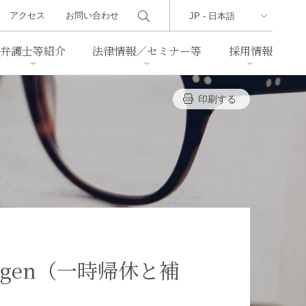
アクセス
お問い合わせ
弁護士等紹介
法律情報／セミナー等
採用情報
印刷する
ーズレター
クセス
判例紹介
不動産
事業再生・倒産
際取引
通商法・経済安全保障
海事
中国法務
ジア法務
マーシャル諸島法務
食品
ヘルスケア
assungen（一時帰休と補
TMT／テクノロジー・メディ
・レジャー
ア・通信