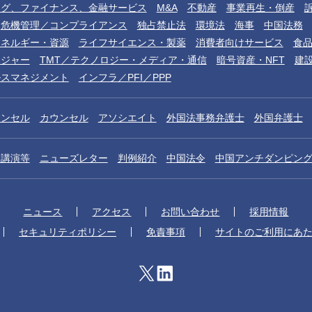
ング、ファイナンス、金融サービス
M&A
不動産
事業再生・倒産
危機管理／コンプライアンス
独占禁止法
環境法
海事
中国法務
エネルギー・資源
ライフサイエンス・製薬
消費者向けサービス
食
レジャー
TMT／テクノロジー・メディア・通信
暗号資産・NFT
建
ルスマネジメント
インフラ／PFI／PPP
ウンセル
カウンセル
アソシエイト
外国法事務弁護士
外国弁護士
／講演等
ニューズレター
判例紹介
中国法令
中国アンチダンピン
ニュース
アクセス
お問い合わせ
採用情報
セキュリティポリシー
免責事項
サイトのご利用にあ