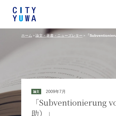
ホーム
論文・著書・ニューズレター
「Subventionie
>
>
シティユーワ法律事務所につい
シティユーワの特色
論文
条件から探す
バンキング、フ
事務所
著
一般企業法務
弁護士
て
金融サ
中国法令
中国アンチ
訴訟・紛争解決
知的財産
危機管理／コンプライアンス
独占禁
ドイツ法務
韓国
2009年7月
論文
エネルギー・資源
ライフサイエ
「Subventionierung
助）」
製造業
ファッショ