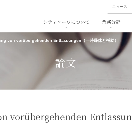
ニュース
シティユーワについて
業務分野
rung von vorübergehenden Entlassungen（一時帰休と補助）」
ァイナンス、
概要
書
名前から探す
セミナー/講演等
沿革
ニュ
ア
採用
スタッフ採用
M&A
ービス
論文
ダンピング
法律用語集
・IT
労働法
国
止法
環境法
法務
ベトナム法務
ア
ンス・製薬
消費者向けサービス
 von vorübergehenden Entl
ン・小売
物流・運送
ホテル