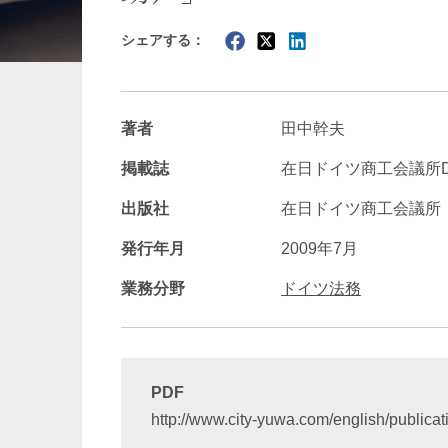
シェアする：
暗号資産・NFT
建設・
著者
田中幹夫
掲載誌
在日ドイツ商工会議所Deutsch
出版社
在日ドイツ商工会議所
発行年月
2009年7月
業務分野
ドイツ法務
PDF
http://www.city-yuwa.com/english/publica