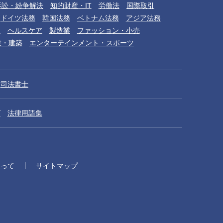
訴訟・紛争解決
知的財産・IT
労働法
国際取引
ドイツ法務
韓国法務
ベトナム法務
アジア法務
品
ヘルスケア
製造業
ファッション・小売
設・建築
エンターテインメント・スポーツ
司法書士
グ
法律用語集
たって
サイトマップ