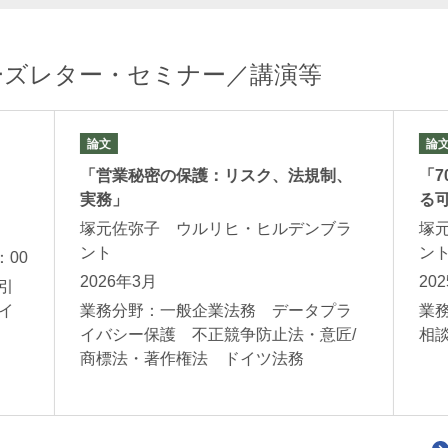
ーズレター・セミナー／講演等
論文
論
「営業秘密の保護：リスク、法規制、
「
実務」
る
塚元佐弥子 ウルリヒ・ヒルデンブラ
塚
ント
ン
：00
2026年3月
20
引
イ
業務分野：一般企業法務 データプラ
業
イバシー保護 不正競争防止法・意匠/
相
商標法・著作権法 ドイツ法務