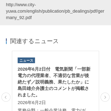
http://www.city-
yuwa.com/english/publication/pb_dealings/pdf/ger
many_92.pdf
関連するニュース
ニュース
ニ
子版
2026年6月2日付 電気新聞「一部新
2
取
電力の代理業者、不適切な営業が後
A
さ
絶たず／説明義務、果たしたか」に
「
島田雄介弁護士のコメントが掲載さ
第
れました。
る
2026年6月2日
2
レ
プ
業務分野：一般企業法務 電力/ガ
業