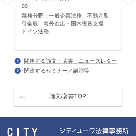
00
2
プ
業務分野：一般企業法務 不動産取
業
・
引全般 海外進出・国内投資支援
事
ドイツ法務
関連する論文・著書・ニューズレター
関連するセミナー／講演等
論文/著書TOP