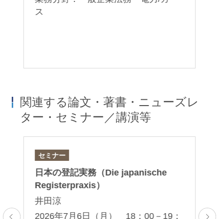
ス
法
コ
関連する論文・著書・ニューズレ
ター・セミナー／講演等
セミナー
論
日本の登記実務（Die japanische
「D
Registerpraxis）
– 
Do
ブ
井田涼
ク
2026年7月6日（月） 18：00－19：