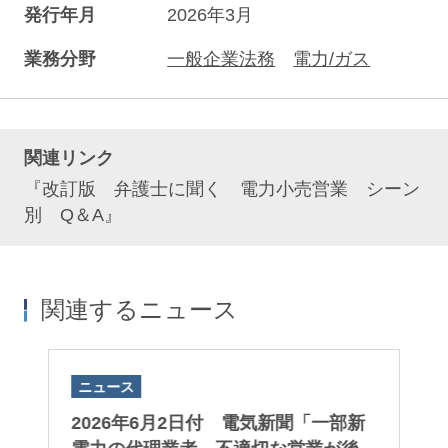
発行年月
2026年3月
業務分野
一般企業法務
電力/ガス
関連リンク
『改訂版 弁護士に聞く 電力小売営業 シーン
別 Q＆A』
関連するニュース
ニュース
ニ
子版
2026年6月2日付 電気新聞「一部新
2