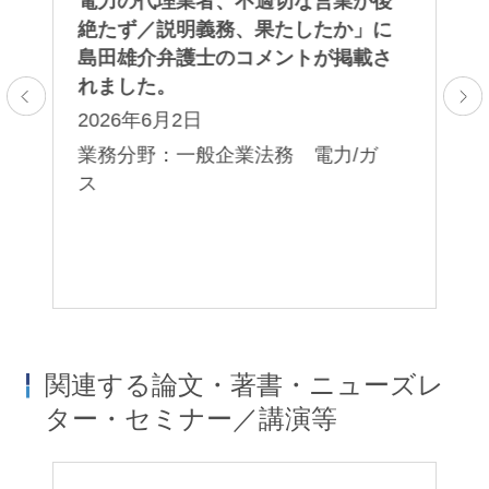
取
電力の代理業者、不適切な営業が後
A
さ
絶たず／説明義務、果たしたか」に
「
島田雄介弁護士のコメントが掲載さ
第
れました。
る
2026年6月2日
2
レ
プ
業務分野：一般企業法務 電力/ガ
業
ス
法
コ
関連する論文・著書・ニューズレ
ター・セミナー／講演等