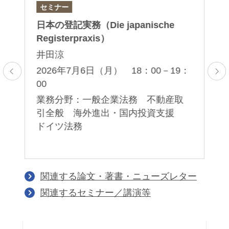
セミナー
論
日本の登記実務（Die japanische
「D
Registerpraxis）
– 
Do
ブ
井田涼
ク
2026年7月6日（月） 18：00－19：
00
2
プ
業務分野：一般企業法務 不動産取
業
・
引全般 海外進出・国内投資支援
事
ドイツ法務
関連する論文・著書・ニューズレター
関連するセミナー／講演等