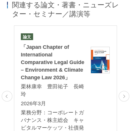
関連する論文・著書・ニューズレ
ター・セミナー／講演等
論文
論
「Japan Chapter of
「J
International
ma
Comparative Legal Guide
di
– Environment & Climate
an
Change Law 2026」
栗
栗林康幸 豊田祐子 長崎
2
玲
業
2026年3月
社
業務分野：コーポレートガ
バナンス・株主総会 キャ
ピタルマーケッツ・社債発