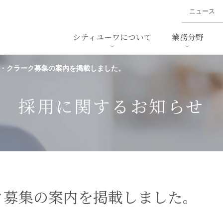
ニュース
シティユーワについて
業務分野
マー・クラーク募集の案内を掲載しました。
ァイナンス、
概要
書
名前から探す
セミナー/講演等
沿革
ニュ
ア
採用
スタッフ採用
M&A
ービス
採用に関するお知らせ
ダンピング
法律用語集
・IT
労働法
国
止法
環境法
法務
ベトナム法務
ア
ンス・製薬
消費者向けサービス
ーク募集の案内を掲載しました。
ン・小売
物流・運送
ホテル