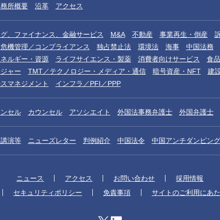
事務所概要
沿革
アクセス
ング、ファイナンス、金融サービス
M&A
不動産
事業再生・倒産
危機管理／コンプライアンス
独占禁止法
環境法
海事
中国法務
エネルギー・資源
ライフサイエンス・製薬
消費者向けサービス
食
レジャー
TMT／テクノロジー・メディア・通信
暗号資産・NFT
建
ルスマネジメント
インフラ／PFI／PPP
ウンセル
カウンセル
アソシエイト
外国法事務弁護士
外国弁護士
／講演等
ニューズレター
判例紹介
中国法令
中国アンチダンピン
ニュース
アクセス
お問い合わせ
採用情報
セキュリティポリシー
免責事項
サイトのご利用にあ