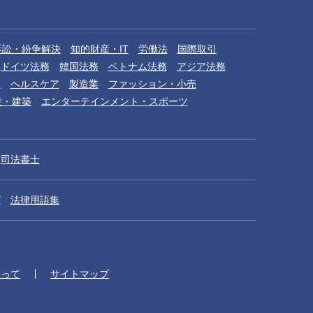
訴訟・紛争解決
知的財産・IT
労働法
国際取引
ドイツ法務
韓国法務
ベトナム法務
アジア法務
品
ヘルスケア
製造業
ファッション・小売
設・建築
エンターテインメント・スポーツ
司法書士
グ
法律用語集
たって
サイトマップ