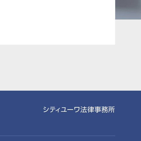
承継、ウェルスマ
インフラ／PFI／PPP
ジメント