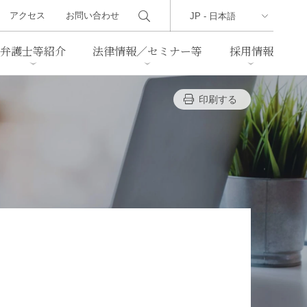
アクセス
お問い合わせ
弁護士等紹介
法律情報／セミナー等
採用情報
印刷する
ーズレター
クセス
判例紹介
不動産
事業再生・倒産
際取引
通商法・経済安全保障
海事
中国法務
ジア法務
マーシャル諸島法務
食品
ヘルスケア
TMT／テクノロジー・メディ
・レジャー
ア・通信