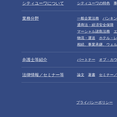
シティユーワについて
シティユーワの特色
業務分野
一般企業法務
バンキ
通商法・経済安全保障
マーシャル諸島法務
物流・運送
ホテル・
相続、事業承継、ウェ
弁護士等紹介
パートナー
オブ・カ
法律情報／セミナー等
論文
著書
セミナー
プライバシーポリシー