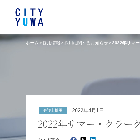
ホーム
採用情報
採用に関するお知らせ
2022年サ
>
>
>
シティユーワ法律事務所につい
シティユーワの特色
論文
条件から探す
バンキング、フ
事務所
著
一般企業法務
弁護士
て
金融サ
中国法令
中国アンチ
訴訟・紛争解決
知的財産
危機管理／コンプライアンス
独占禁
ドイツ法務
韓国
2022年4月1日
弁護士採用
エネルギー・資源
ライフサイエ
2022年サマー・クラ
製造業
ファッショ
シェアする：