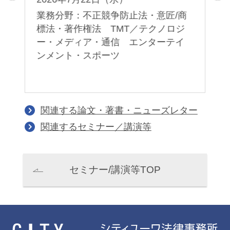
ァ
業
業務分野：不正競争防止法・意匠/商
産
引
標法・著作権法 TMT／テクノロジ
ド
ー・メディア・通信 エンターテイ
ンメント・スポーツ
関連する論文・著書・ニューズレター
関連するセミナー／講演等
セミナー/講演等TOP