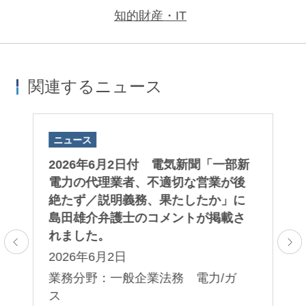
知的財産・IT
関連するニュース
ニュース
ニ
バ
2026年6月2日付 電気新聞「一部新
2
掲
電力の代理業者、不適切な営業が後
A
絶たず／説明義務、果たしたか」に
「
島田雄介弁護士のコメントが掲載さ
第
れました。
る
2026年6月2日
2
業務分野：一般企業法務 電力/ガ
業
ス
法