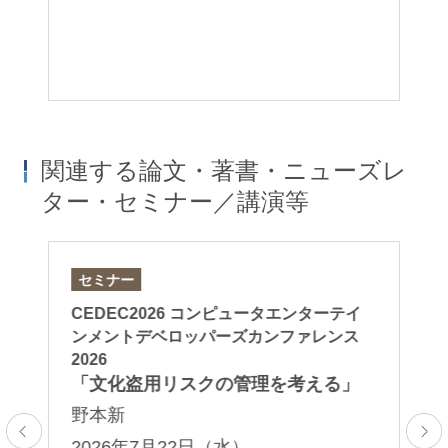
コ
関連する論文・著書・ニューズレ
ター・セミナー／講演等
セミナー
セ
CEDEC2026 コンピュータエンターテイ
日
ンメントデベロッパーズカンファレンス
Re
2026
「文化盗用リスクの管理を考える」
2
野本新
00
ン
2026年7月22日（水）