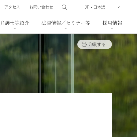
アクセス
お問い合わせ
弁護士等紹介
法律情報／セミナー等
採用情報
印刷する
ーズレター
クセス
判例紹介
不動産
事業再生・倒産
際取引
通商法・経済安全保障
海事
中国法務
ジア法務
マーシャル諸島法務
食品
ヘルスケア
TMT／テクノロジー・メディ
・レジャー
ア・通信