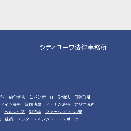
訴訟・紛争解決
知的財産・IT
労働法
国際取引
ドイツ法務
韓国法務
ベトナム法務
アジア法務
品
ヘルスケア
製造業
ファッション・小売
設・建築
エンターテインメント・スポーツ