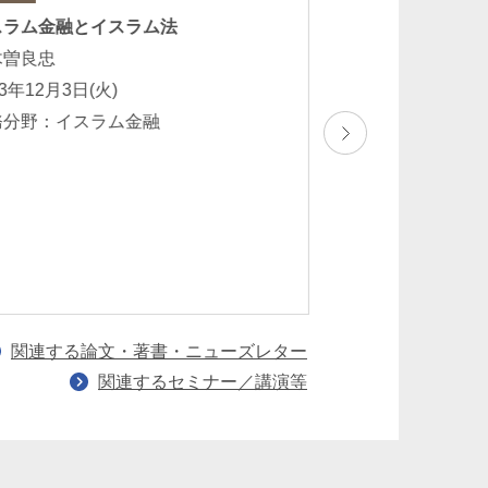
スラム金融とイスラム法
「イスラム債の仕
い」
木曽良忠
小木曽良忠
13年12月3日(火)
2012年7月
務分野：イスラム金融
業務分野：バンキ
一般 キャピタル
行 仕組みファイ
ナンス・資産流動
関連する論文・著書・ニューズレター
関連するセミナー／講演等