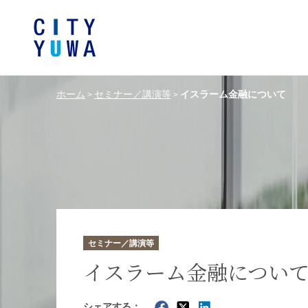
ホーム
セミナー／講演等
イスラーム金融について
>
>
シティユーワ法律事務所につい
シティユーワの特色
論文
条件から探す
バンキング、フ
事務所
著
一般企業法務
弁護士
て
金融サ
中国法令
中国アンチ
訴訟・紛争解決
知的財産
危機管理／コンプライアンス
独占禁
ドイツ法務
韓国
セミナー／講演等
エネルギー・資源
ライフサイエ
イスラーム金融につい
製造業
ファッショ
シェアする：