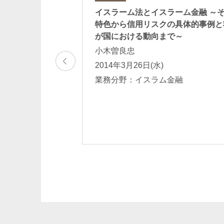
法の衝突／プロジ
イスラーム法とイスラーム金融 ～
ス／我が国におけ
特色から信用リスクの具体的事例と
ラーム版デリバテ
が国における動向まで～
小木曽良忠
2014年3月26日(水)
まで
業務分野：イスラム金融
ム金融