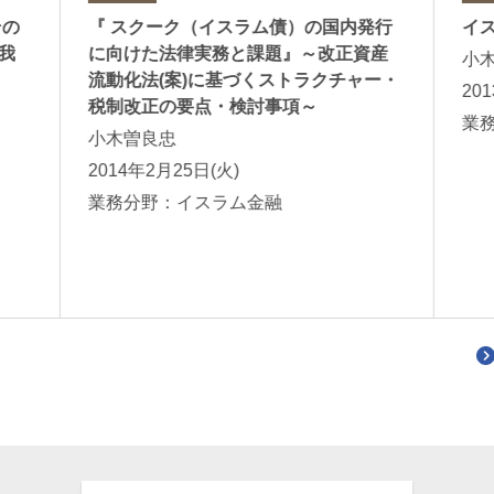
その
『 スクーク（イスラム債）の国内発行
イ
我
に向けた法律実務と課題』～改正資産
小
流動化法(案)に基づくストラクチャー・
20
税制改正の要点・検討事項～
業
小木曽良忠
2014年2月25日(火)
業務分野：イスラム金融