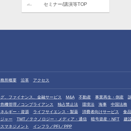
セミナー/講演等TOP
事務所概要
沿革
アクセス
ング、ファイナンス、金融サービス
M&A
不動産
事業再生・倒産
危機管理／コンプライアンス
独占禁止法
環境法
海事
中国法務
エネルギー・資源
ライフサイエンス・製薬
消費者向けサービス
食
レジャー
TMT／テクノロジー・メディア・通信
暗号資産・NFT
建
ルスマネジメント
インフラ／PFI／PPP