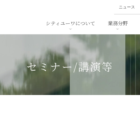
ニュース
シティユーワについて
業務分野
ァイナンス、
概要
書
名前から探す
セミナー/講演等
沿革
ニュ
ア
採用
スタッフ採用
M&A
ービス
セミナー/講演等
ダンピング
法律用語集
・IT
労働法
国
止法
環境法
法務
ベトナム法務
ア
ンス・製薬
消費者向けサービス
て
ン・小売
物流・運送
ホテル