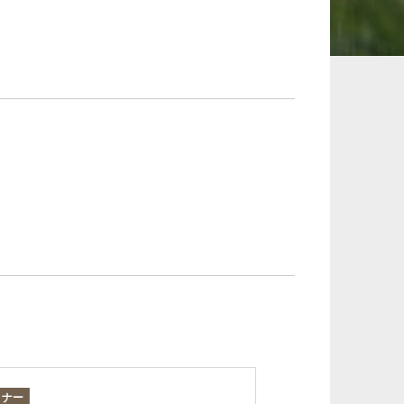
承継、ウェルスマ
インフラ／PFI／PPP
ジメント
ミナー
論文