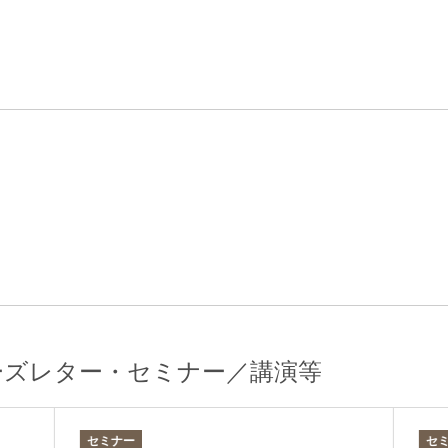
エンターテインメント・スポ
相続、事業
建築
ーツ
ネ
ーズレター・セミナー／講演等
セミナー
セ