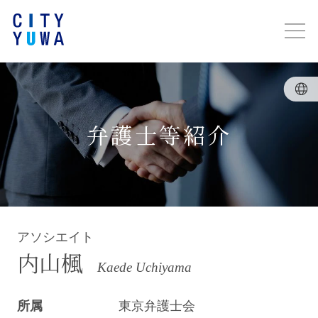
弁護士等紹介
アソシエイト
内山楓
Kaede Uchiyama
所属
東京弁護士会