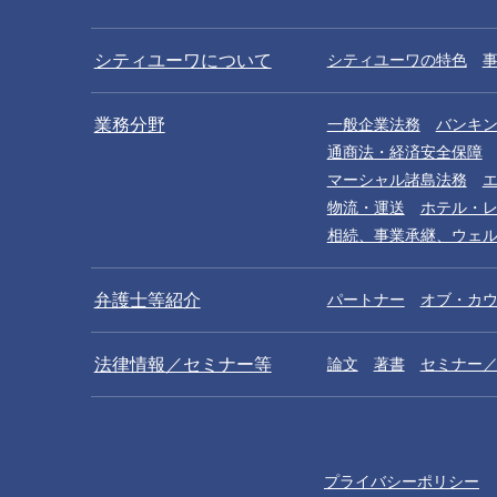
シティユーワについて
シティユーワの特色
業務分野
一般企業法務
バンキ
通商法・経済安全保障
マーシャル諸島法務
物流・運送
ホテル・
相続、事業承継、ウェ
弁護士等紹介
パートナー
オブ・カ
法律情報／セミナー等
論文
著書
セミナー
プライバシーポリシー