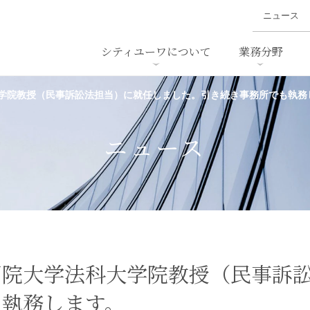
ニュース
シティユーワについて
業務分野
学院教授（民事訴訟法担当）に就任しました。引き続き事務所でも執務
ァイナンス、
概要
書
名前から探す
セミナー/講演等
沿革
ニュ
ア
採用
スタッフ採用
M&A
ービス
ニュース
ダンピング
法律用語集
・IT
労働法
国
止法
環境法
法務
ベトナム法務
ア
ンス・製薬
消費者向けサービス
習院大学法科大学院教授（民事訴
も執務します。
ン・小売
物流・運送
ホテル