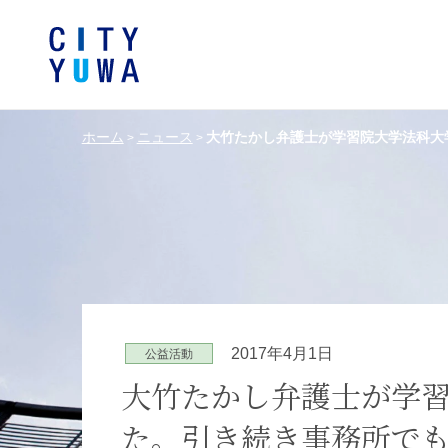
ホーム
ニュース
大竹たかし弁護士が学習院大学法科大
>
>
シティユーワ法律事務所につい
シティユーワの特色
論文
条件から探す
バンキング、フ
事務所
著
一般企業法務
弁護士
て
金融サ
中国法令
中国アンチ
訴訟・紛争解決
知的財産
危機管理／コンプライアンス
独占禁
ドイツ法務
韓国
2017年4月1日
公益活動
エネルギー・資源
ライフサイエ
大竹たかし弁護士が学
た。引き続き事務所で
製造業
ファッショ