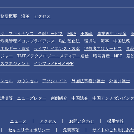
事務所概要
沿革
アクセス
ング、ファイナンス、金融サービス
M&A
不動産
事業再生・倒産
危機管理／コンプライアンス
独占禁止法
環境法
海事
中国法務
エネルギー・資源
ライフサイエンス・製薬
消費者向けサービス
食
レジャー
TMT／テクノロジー・メディア・通信
暗号資産・NFT
建
ルスマネジメント
インフラ／PFI／PPP
ウンセル
カウンセル
アソシエイト
外国法事務弁護士
外国弁護士
／講演等
ニューズレター
判例紹介
中国法令
中国アンチダンピン
ニュース
アクセス
お問い合わせ
採用情報
セキュリティポリシー
免責事項
サイトのご利用にあ