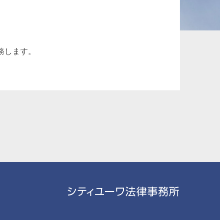
承継、ウェルスマ
インフラ／PFI／PPP
ジメント
務します。