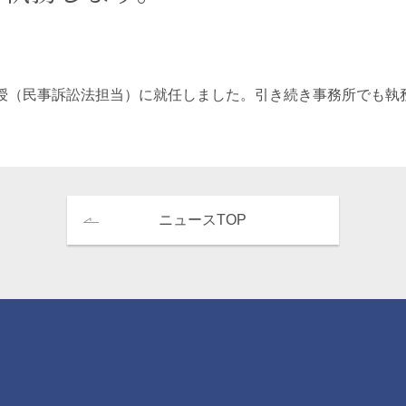
エンターテインメント・スポ
相続、事業
建築
ーツ
ネ
授（民事訴訟法担当）に就任しました。引き続き事務所でも執
ニュースTOP