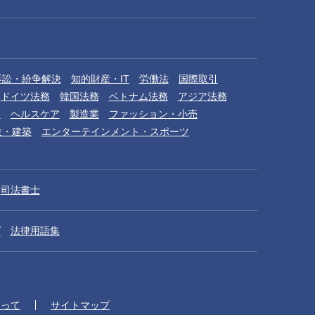
訴訟・紛争解決
知的財産・IT
労働法
国際取引
ドイツ法務
韓国法務
ベトナム法務
アジア法務
品
ヘルスケア
製造業
ファッション・小売
設・建築
エンターテインメント・スポーツ
司法書士
グ
法律用語集
たって
サイトマップ