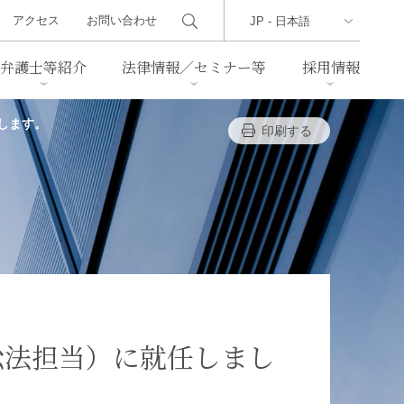
アクセス
お問い合わせ
弁護士等紹介
法律情報／セミナー等
採用情報
します。
印刷する
ーズレター
クセス
判例紹介
不動産
事業再生・倒産
際取引
通商法・経済安全保障
海事
中国法務
ジア法務
マーシャル諸島法務
食品
ヘルスケア
訟法担当）に就任しまし
TMT／テクノロジー・メディ
・レジャー
ア・通信