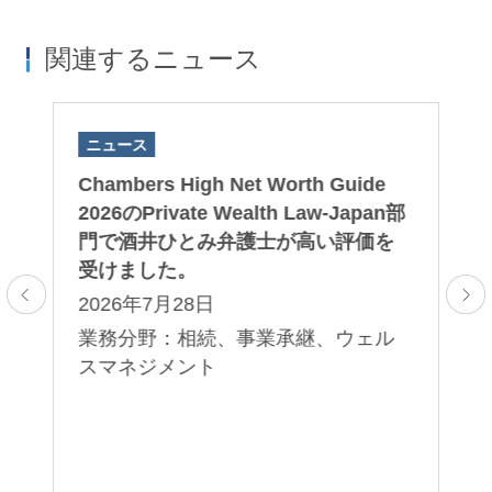
関連するニュース
ニュース
ニ
Chambers High Net Worth Guide
Ch
プ
2026のPrivate Wealth Law-Japan部
20
ト
門で酒井ひとみ弁護士が高い評価を
門
受けました。
受
2026年7月28日
2
業務分野：相続、事業承継、ウェル
業
ル
スマネジメント
ス