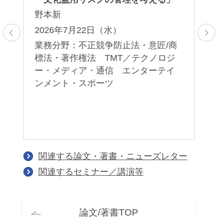
東
野本新
口
2026年7月22日（水）
2
：
業務分野：不正競争防止法・意匠/商
業
標法・著作権法 TMT／テクノロジ
デ
レ
ー・メディア・通信 エンターテイ
ン
ンメント・スポーツ
統
関連する論文・著書・ニューズレター
関連するセミナー／講演等
論文/著書TOP