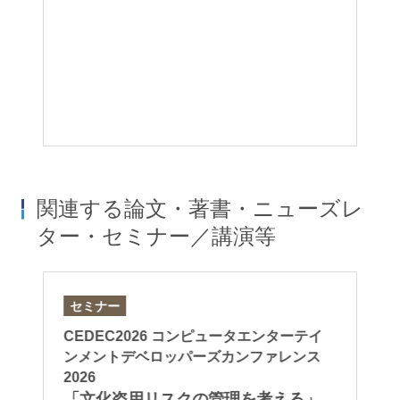
ト
イ
プ
ス
ス
業
技
に
関連する論文・著書・ニューズレ
ター・セミナー／講演等
セミナー
論
I活
CEDEC2026 コンピュータエンターテイ
「A
実
ンメントデベロッパーズカンファレンス
Ov
2026
in
針
「文化盗用リスクの管理を考える」