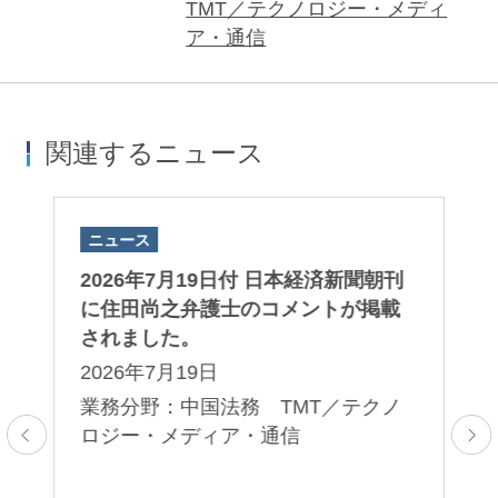
TMT／テクノロジー・メディ
ア・通信
関連するニュース
ニュース
ニ
る
2026年7月19日付 日本経済新聞朝刊
As
お
に住田尚之弁護士のコメントが掲載
Ja
部
されました。
い
門
2026年7月19日
2
業務分野：中国法務 TMT／テクノ
ロジー・メディア・通信
業
争
産
ラ
防