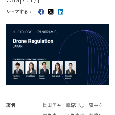
シェアする：
著者
岡田美香
幸森理志
森由樹