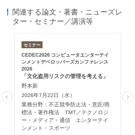
関連する論文・著書・ニューズレ
ター・セミナー／講演等
セミナー
論
ジ
CEDEC2026 コンピュータエンターテイ
「A
ンメントデベロッパーズカンファレンス
お
Ov
2026
in
「文化盗用リスクの管理を考える」
東
野本新
口
2026年7月22日（水）
2
プ
業務分野：不正競争防止法・意匠/商
・
業
標法・著作権法 TMT／テクノロジ
ク
デ
ー・メディア・通信 エンターテイ
ンメント・スポーツ