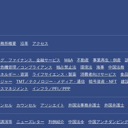
事務所概要
沿革
アクセス
ング、ファイナンス、金融サービス
M&A
不動産
事業再生・倒産
危機管理／コンプライアンス
独占禁止法
環境法
海事
中国法務
エネルギー・資源
ライフサイエンス・製薬
消費者向けサービス
食
レジャー
TMT／テクノロジー・メディア・通信
暗号資産・NFT
建
ルスマネジメント
インフラ／PFI／PPP
ウンセル
カウンセル
アソシエイト
外国法事務弁護士
外国弁護士
／講演等
ニューズレター
判例紹介
中国法令
中国アンチダンピン