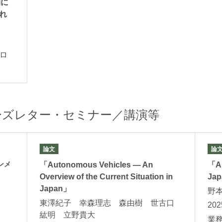
刊に
れ
ロ
ーズレター・セミナー／講演等
論文
論
ンメ
「Autonomous Vehicles — An
「Art
Overview of the Current Situation in
Ja
Japan」
野
東澤紀子 幸森理志 森由樹 世古口
20
紘明 立野貴大
業