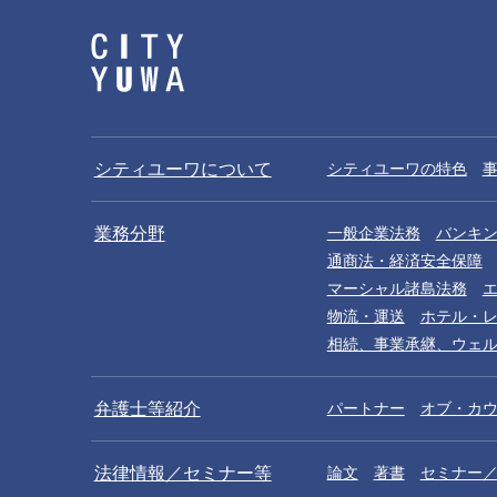
シティユーワについて
シティユーワの特色
業務分野
一般企業法務
バンキ
通商法・経済安全保障
マーシャル諸島法務
物流・運送
ホテル・
相続、事業承継、ウェ
弁護士等紹介
パートナー
オブ・カ
法律情報／セミナー等
論文
著書
セミナー