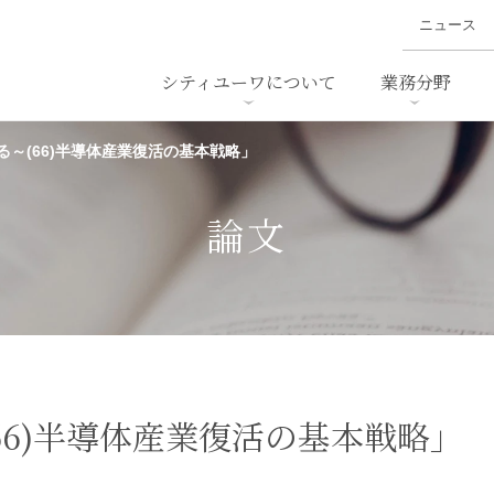
ニュース
シティユーワについて
業務分野
～(66)半導体産業復活の基本戦略」
ァイナンス、
概要
書
名前から探す
セミナー/講演等
沿革
ニュ
ア
採用
スタッフ採用
M&A
ービス
論文
ダンピング
法律用語集
・IT
労働法
国
止法
環境法
法務
ベトナム法務
ア
ンス・製薬
消費者向けサービス
66)半導体産業復活の基本戦略」
ン・小売
物流・運送
ホテル