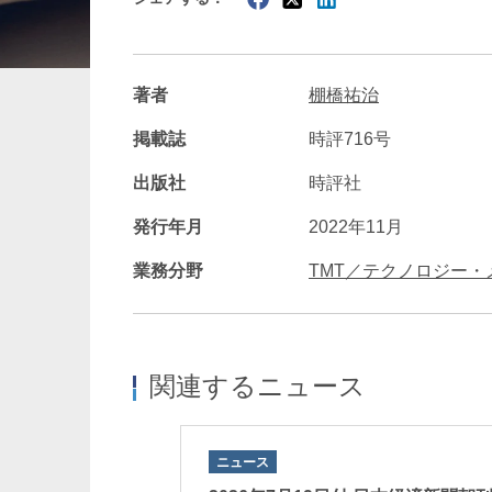
暗号資産・NFT
建設・
著者
棚橋祐治
掲載誌
時評716号
出版社
時評社
発行年月
2022年11月
業務分野
TMT／テクノロジー・
関連するニュース
ニュース