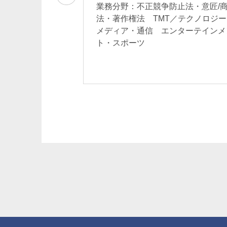
）15：50－16：20
業務分野：不正競争防止法・意匠/
法務 コーポレー
法・著作権法 TMT／テクノロジー
総会 フィンテッ
メディア・通信 エンターテインメ
ンス・内部統制
ト・スポーツ
ー・メディア・通