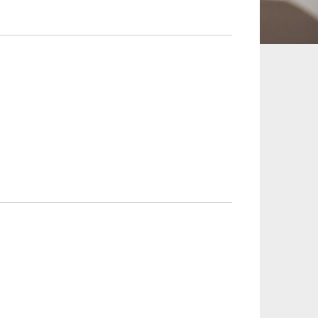
承継、ウェルスマ
インフラ／PFI／PPP
ジメント