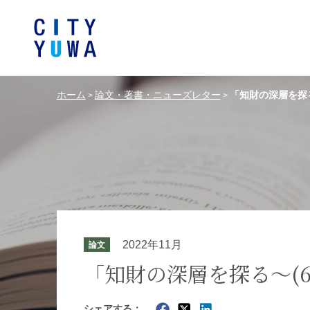
ホーム
論文・著書・ニューズレター
「知財の深層を探る
>
>
シティユーワ法律事務所につい
シティユーワの特色
論文
条件から探す
バンキング、フ
事務所
著
一般企業法務
弁護士
て
金融サ
中国法令
中国アンチ
訴訟・紛争解決
知的財産
危機管理／コンプライアンス
独占禁
ドイツ法務
韓国
2022年11月
論文
エネルギー・資源
ライフサイエ
「知財の深層を探る～(
製造業
ファッショ
シェアする：