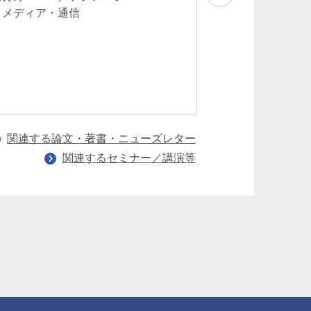
2025年10月
・メディア・通信
業務分野：TMT／
ー・メディア・
関連する論文・著書・ニューズレター
関連するセミナー／講演等