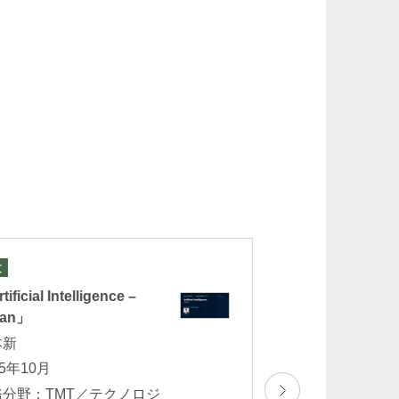
文
論文
ificial Intelligence –
「Lexology Panor
pan」
Drone Regulation
(Japan Chapter)」
本新
岡田美香 幸森理
25年10月
樹 立野貴大 
務分野：TMT／テクノロジ