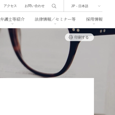
アクセス
お問い合わせ
弁護士等紹介
法律情報／セミナー等
採用情報
印刷する
ーズレター
クセス
判例紹介
不動産
事業再生・倒産
際取引
通商法・経済安全保障
海事
中国法務
ジア法務
マーシャル諸島法務
食品
ヘルスケア
TMT／テクノロジー・メディ
・レジャー
ア・通信