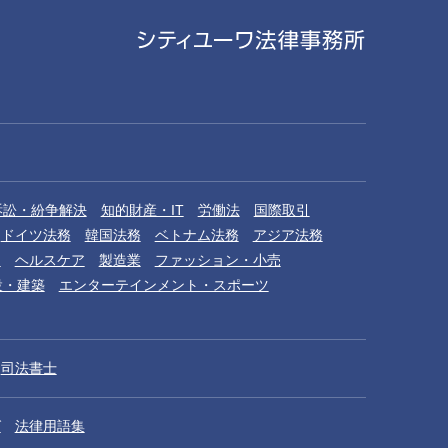
訴訟・紛争解決
知的財産・IT
労働法
国際取引
ドイツ法務
韓国法務
ベトナム法務
アジア法務
品
ヘルスケア
製造業
ファッション・小売
設・建築
エンターテインメント・スポーツ
司法書士
グ
法律用語集