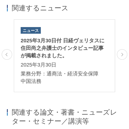
関連するニュース
ニュース
ニ
業
2025年3月30日付 日経ヴェリタスに
2
高
住田尚之弁護士のインタビュー記事
卓
が掲載されました。
し
2025年3月30日
2
通
業務分野：通商法・経済安全保障
業
中国法務
中
関連する論文・著書・ニューズレ
ター・セミナー／講演等