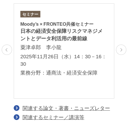
セミナー
論
カ
Moody’s × FRONTEO共催セミナー
専
日本の経済安全保障リスクマネジメ
推
ントとデータ利活用の最前線
鈴
粟津卓郎 李小龍
2
2025年11月26日（水）14：30－16：
業
30
障
業務分野：通商法・経済安全保障
関連する論文・著書・ニューズレター
関連するセミナー／講演等