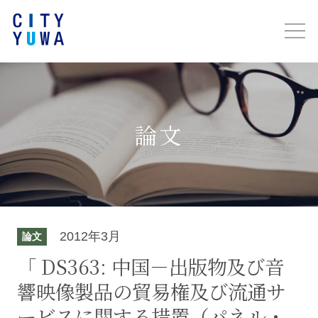
論文
2012年3月
論文
「 DS363: 中国－出版物及び音
響映像製品の貿易権及び流通サ
ービスに関する措置（パネル・