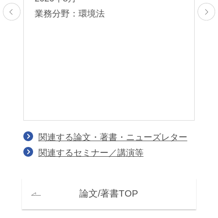
栗
業務分野：環境法
2
業
バ
ピ
行
関連する論文・著書・ニューズレター
関連するセミナー／講演等
論文/著書TOP