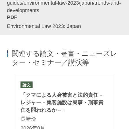
guides/environmental-law-2023/japan/trends-and-
developments
PDF
Environmental Law 2023: Japan
関連する論文・著書・ニューズレ
ター・セミナー／講演等
論文
論
）
「クマによる人身被害と法的責任－
「J
進
レジャー・集客施設は民事・刑事責
In
」
任を問われるか－」
Co
– 
長崎玲
Ch
：
2026年8月