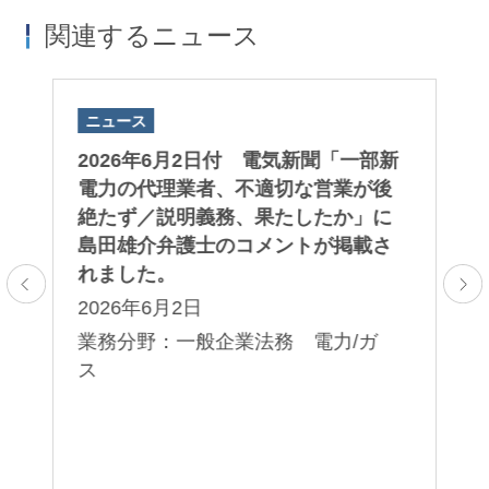
関連するニュース
ニュース
ニ
」
2026年6月2日付 電気新聞「一部新
2
ー
電力の代理業者、不適切な営業が後
A
て
絶たず／説明義務、果たしたか」に
「
島田雄介弁護士のコメントが掲載さ
第
れました。
る
2026年6月2日
2
制
 E
業務分野：一般企業法務 電力/ガ
業
ス
法
コ