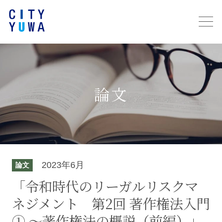
論文
2023年6月
論文
「令和時代のリーガルリスクマ
ネジメント 第2回 著作権法入門
① ～著作権法の概説（前編）」