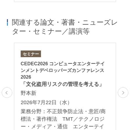
関連する論文・著書・ニューズレ
ター・セミナー／講演等
セミナー
セ
CEDEC2026 コンピュータエンターテイ
日
ンメントデベロッパーズカンファレンス
Re
2026
「文化盗用リスクの管理を考える」
2
野本新
00
2026年7月22日（水）
業
業務分野：不正競争防止法・意匠/商
テ
引
標法・著作権法 TMT／テクノロジ
ド
ー・メディア・通信 エンターテイ