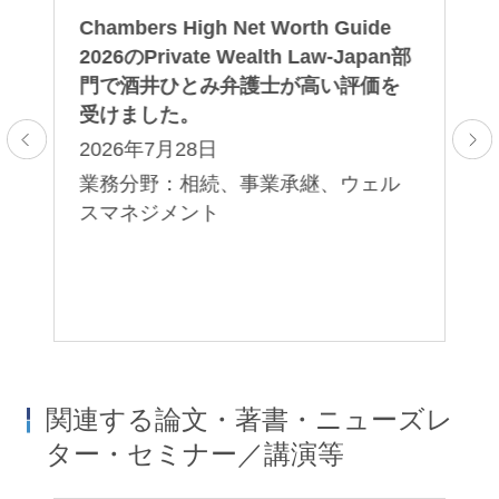
Chambers High Net Worth Guide
Ch
プ
2026のPrivate Wealth Law-Japan部
20
ト
門で酒井ひとみ弁護士が高い評価を
門
受けました。
受
2026年7月28日
2
業務分野：相続、事業承継、ウェル
業
ル
スマネジメント
ス
関連する論文・著書・ニューズレ
ター・セミナー／講演等