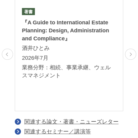
著書
論
『A Guide to International Estate
「
Planning: Design, Administration
（
and Compliance』
燒
酒井ひとみ
2
2026年7月
業
業務分野：相続、事業承継、ウェル
グ
スマネジメント
イ
流
ス
関連する論文・著書・ニューズレター
関連するセミナー／講演等