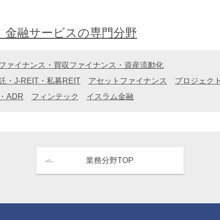
、金融サービスの専門分野
ファイナンス・買収ファイナンス・資産流動化
-REIT・私募REIT
アセットファイナンス
プロジェク
湯淺幹也
・ADR
フィンテック
イスラム金融
Mikiya Yuasa
重橋オフィス
アソシエイト
業務分野TOP