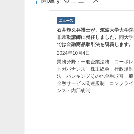
ニュース
石井輝久弁護士が、筑波大学大学院
非常勤講師に就任しました。同大学
では金融商品取引法を講義します。
2024年10月4日
坂本正充
丸山裕一
業務分野：一般企業法務 コーポレ
Masamichi Sakamoto
Yuichi Maruyama
パートナー
パートナー 二重
トガバナンス・株主総会 行政規制
法 バンキングその他金融取引一
金融サービス関連規制 コンプライ
ンス・内部統制