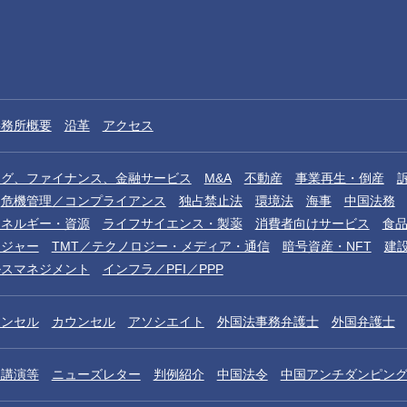
事務所概要
沿革
アクセス
ング、ファイナンス、金融サービス
M&A
不動産
事業再生・倒産
危機管理／コンプライアンス
独占禁止法
環境法
海事
中国法務
エネルギー・資源
ライフサイエンス・製薬
消費者向けサービス
食
レジャー
TMT／テクノロジー・メディア・通信
暗号資産・NFT
建
ルスマネジメント
インフラ／PFI／PPP
ウンセル
カウンセル
アソシエイト
外国法事務弁護士
外国弁護士
／講演等
ニューズレター
判例紹介
中国法令
中国アンチダンピン