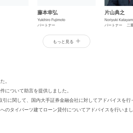
藤本幸弘
片山典之
ノン・リコース・ローン、買収ファイナンス（LBO/MBOな
Yukihiro Fujimoto
Noriyuki Kataya
保険、フィンテック、イスラム金融などの各分野に専門的知識
パートナー
パートナー 二
弁護士および訴訟・紛争解決分野を扱う弁護士が連携して、多
に
World Law Group
および
Pacific Rim Advisory Council（PRA
もっと見る
ます。
記載をご参照ください。
した。
案件について助言を提供しました。
滝井乾
武田涼子
貸借取引に関して、国内大手証券金融会社に対してアドバイスを行
Ken Takii
Ryoko Takeda
業へのタイバーツ建てローン貸付についてアドバイスを行いま
パートナー
パートナー