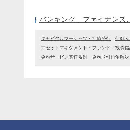
バンキング、ファイナンス
キャピタルマーケッツ・社債発行
仕組み
アセットマネジメント・ファンド・投資信託・J
後藤出
田中翔也
金融サービス関連規制
金融取引紛争解決
Izuru Goto
Shoya Tanaka
オブ・カウンセル 二重橋オフィス
アソシエイト 二