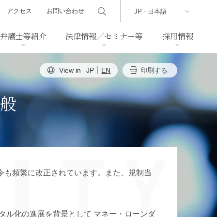
アクセス
お問い合わせ
弁護士等紹介
法律情報／セミナー等
採用情報
View in
JP
EN
印刷する
ーズレター
クセス
判例紹介
不動産
事業再生・倒産
般
際取引
通商法・経済安全保障
海事
中国法務
ジア法務
マーシャル諸島法務
令も頻繁に改正されています。また、規制当
食品
ヘルスケア
TMT／テクノロジー・メディ
・レジャー
タル化の進展を背景として マネー・ローンダ
ア・通信