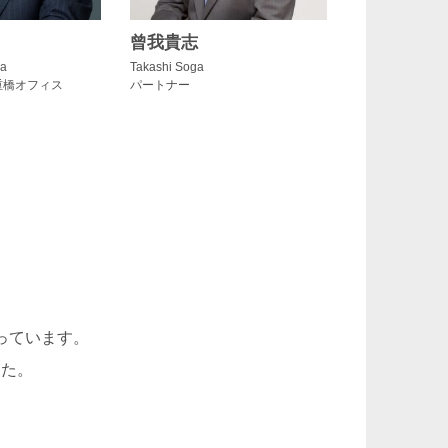
曾我貴志
ど）、メザニン・ファイナンス、アセット・フ
ma
Takashi Soga
と経験を有する弁護士ばかりではなく、知的
重橋オフィス
パートナー
彩な角度からの総合的な法的サービスの提供
C）
に所属し、いつでも迅速に適切な外国の弁
石井輝久
っています。
Teruhisa Ishii
した。
パートナー