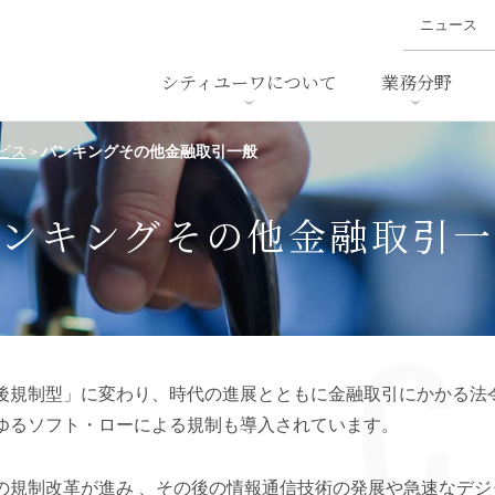
ニュース
シティユーワについて
業務分野
ビス
バンキングその他金融取引一般
>
ァイナンス、
概要
書
名前から探す
セミナー/講演等
沿革
ニュ
ア
採用
スタッフ採用
M&A
ービス
バンキングその他金融取引一
ダンピング
法律用語集
・IT
労働法
国
止法
環境法
法務
ベトナム法務
ア
後規制型」に変わり、時代の進展とともに金融取引にかかる法
ンス・製薬
消費者向けサービス
ゆるソフト・ローによる規制も導入されています。
ン・小売
物流・運送
ホテル
の規制改革が進み 、その後の情報通信技術の発展や急速なデジ