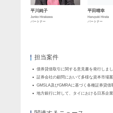
平川純子
平田晴幸
シティユーワ法律事務所は、証券化・流動化、
Junko Hirakawa
Haruyuki Hirata
ァイナンス、プロジェクト・ファイナンス、
パートナー
パートナー
財産権グループ、事業再生・倒産分野を扱う
を行う体制を有しており、国際化対応のため
護士事務所の起用ができる体制を整備してい
担当案件
各分野の詳細につきましては、各業務分野の
債券貸借取引に関する意見書を発行しま
証券会社の顧問において多様な資本市場
栗林康幸
磯部健介
GMSLA及びGMRAに基づく各種証券
Yasuyuki Kuribayashi
Kensuke Isobe
地方銀行に対して、タイにおける日系企
パートナー 二重橋オフィス
パートナー
関連するニュース