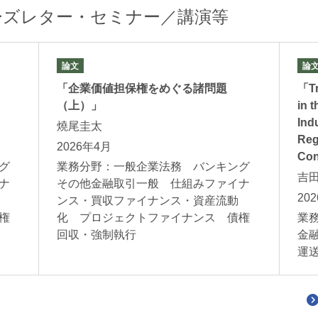
ーズレター・セミナー／講演等
範
野村大吾
齋藤崇
Daigo Nomura
Takashi Saito
パートナー
パートナー 二
論文
論
「企業価値担保権をめぐる諸問題
「Tr
（上）」
in 
Ind
燒尾圭太
Reg
2026年4月
Con
グ
業務分野：一般企業法務 バンキング
吉
ナ
その他金融取引一般 仕組みファイナ
20
ンス・買収ファイナンス・資産流動
権
化 プロジェクトファイナンス 債権
業
保川明
渡邉真澄
回収・強制執行
金
運
Akira Yasukawa
Masumi Watanab
パートナー 二重橋オフィス
パートナー 二