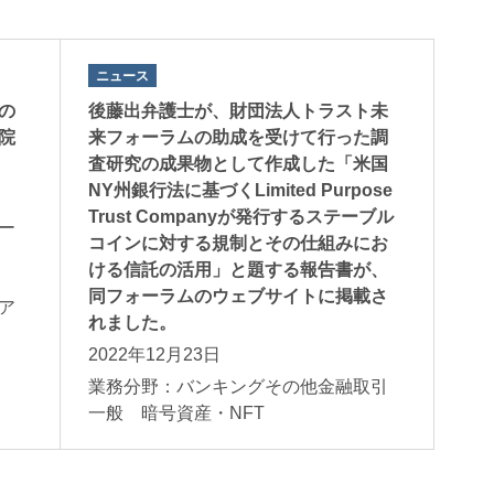
ニュース
の
後藤出弁護士が、財団法人トラスト未
院
来フォーラムの助成を受けて行った調
査研究の成果物として作成した「米国
NY州銀行法に基づくLimited Purpose
吉田麗子
滝澤元
Trust Companyが発行するステーブル
ー
Reiko Yoshida
Gen Takizawa
コインに対する規制とその仕組みにお
橋オフィス
パートナー
パートナー
ける信託の活用」と題する報告書が、
般
同フォーラムのウェブサイトに掲載さ
ア
れました。
2022年12月23日
業務分野：バンキングその他金融取引
一般 暗号資産・NFT