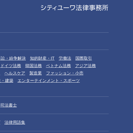
訴訟・紛争解決
知的財産・IT
労働法
国際取引
ドイツ法務
韓国法務
ベトナム法務
アジア法務
品
ヘルスケア
製造業
ファッション・小売
設・建築
エンターテインメント・スポーツ
司法書士
グ
法律用語集