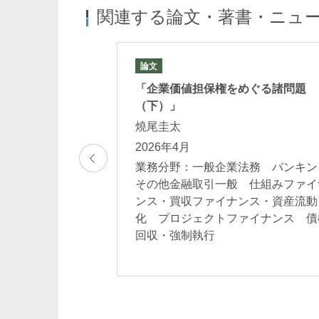
関連する論文・著書・ニュ
近藤祐史
佐々木裕企
Yuji Kondo
Yukinori Sasaki
パートナー
パートナー
論文
基づく企業価値担
「企業価値担保権をめぐる諸問題
.41)
（下）」
範 齋藤崇 田中
燒尾圭太
田彩加 望月一
2026年4月
業務分野：一般企業法務 バンキン
その他金融取引一般 仕組みファイ
法務 バンキング
ンス・買収ファイナンス・資産流動
 仕組みファイナ
化 プロジェクトファイナンス 債
小林豪
池辺健太
ンス・資産流動
回収・強制執行
ファイナンス
Go Kobayashi
Kenta Ikebe
パートナー
パートナー