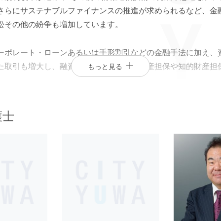
さらにサステナブルファイナンスの推進が求められるなど、金
エンターテインメント・スポ
相続、事業
訟その他の紛争も増加しています。
建築
ーツ
ネ
ーポレート・ローンあるいは手形割引などの金融手法に加え、
た取引も増大し、融資取引に当たり集合動産担保や知的財産担
もっと見る
を相手あるいはパートナーとした金融取引に加えて、中国、イ
た中東諸国の金融機関との金融取引も活発化しています。
護士
、LBO/MBOによる企業買収資金の調達、事業再生融資、ベ
資金使途による資金需要が引き続き旺盛です。
法を用いた取引の増大、金融市場の参加者の多様化および資金
野でのノウハウを持った弁護士同士の共同作業が必要になって
務所との共同受任が必要となる事案も増えています。