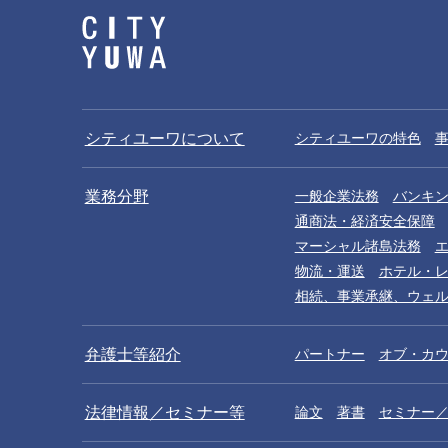
シティユーワについて
シティユーワの特色
業務分野
一般企業法務
バンキ
通商法・経済安全保障
マーシャル諸島法務
物流・運送
ホテル・
相続、事業承継、ウェ
弁護士等紹介
パートナー
オブ・カ
法律情報／セミナー等
論文
著書
セミナー