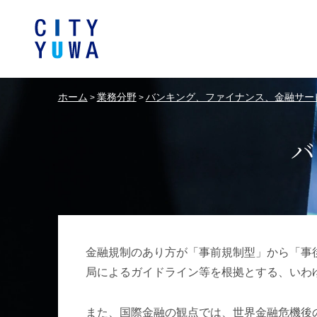
ホーム
業務分野
バンキング、ファイナンス、金融サー
>
>
シティユーワ法律事務所につい
シティユーワの特色
論文
条件から探す
バンキング、フ
事務所
著
一般企業法務
弁護士
て
金融サ
中国法令
中国アンチ
訴訟・紛争解決
知的財産
危機管理／コンプライアンス
独占禁
ドイツ法務
韓国
金融規制のあり方が「事前規制型」から「事
エネルギー・資源
ライフサイエ
局によるガイドライン等を根拠とする、いわ
製造業
ファッショ
また、国際金融の観点では、世界金融危機後