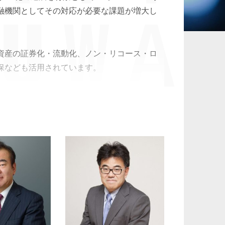
融機関としてその対応が必要な課題が増大し
承継、ウェルスマ
インフラ／PFI／PPP
ジメント
資産の証券化・流動化、ノン・リコース・ロ
保なども活用されています。
ンド、韓国、東南アジア諸国、オーストラリ
ンチャー企業に対する融資、再生可能エネルギ
使途の多様化に対応するためには、弁護士の
います。