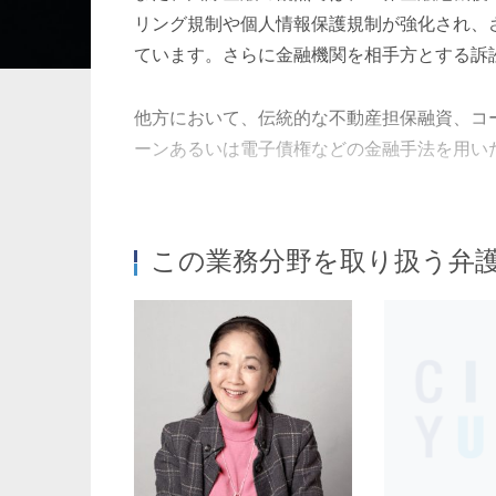
リング規制や個人情報保護規制が強化され、
ています。さらに金融機関を相手方とする訴
暗号資産・NFT
建設・
他方において、伝統的な不動産担保融資、コ
ーンあるいは電子債権などの金融手法を用い
また、国際金融の分野では、欧米の金融機関
アなどの金融機関やオイルマネーを背景とし
この業務分野を取り扱う弁
さらに、資金需要者である事業会社の側からは
ー発電プロジェクトに対する融資など多様な
こうした規制・法制度の変化、新しい金融手
専門化が必要であるばかりではなく、専門分
また、国際化への対応のため、外国の法律事