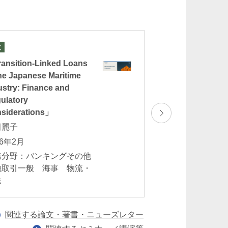
森田豪丈
Taketomo Morita
重橋オフィス
パートナー
文
論文
ansition-Linked Loans
「英国デジタル資
the Japanese Maritime
後藤出 池辺健
ustry: Finance and
2026年2月
ulatory
業務分野：バンキ
siderations」
一般 フィンテッ
田麗子
NFT
26年2月
務分野：バンキングその他
小木曽良忠
融取引一般 海事 物流・
送
e
Yoshitada Ogiso
重橋オフィス
オブ・カウンセル
関連する論文・著書・ニューズレター