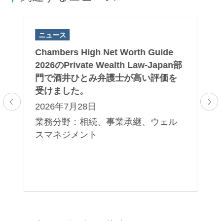
ニュース
ニ
Chambers High Net Worth Guide
Ch
プ
2026のPrivate Wealth Law-Japan部
20
ト
門で酒井ひとみ弁護士が高い評価を
門
受けました。
受
2026年7月28日
2
業務分野：相続、事業承継、ウェル
業
ル
スマネジメント
ス