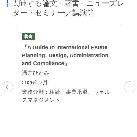
関連する論文・著書・ニューズレ
ター・セミナー／講演等
著書
セ
ジ
『A Guide to International Estate
第
ィ
に関
Planning: Design, Administration
日
で
and Compliance』
続
酒井ひとみ
酒
2026年7月
2
業務分野：相続、事業承継、ウェル
業
承
スマネジメント
ス