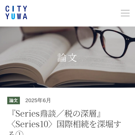
論文
2025年6月
論文
『Series鼎談／税の深層』
〈Series10〉国際相続を深堀す
る①