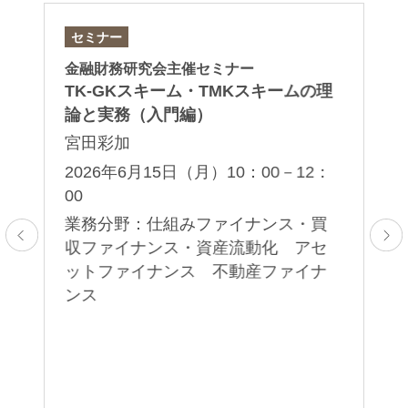
セミナー
論
金融財務研究会主催セミナー
「
TK-GKスキーム・TMKスキームの理
永
論と実務（入門編）
2
宮田彩加
業
2026年6月15日（月）10：00－12：
不
00
般
業務分野：仕組みファイナンス・買
収ファイナンス・資産流動化 アセ
ットファイナンス 不動産ファイナ
ンス