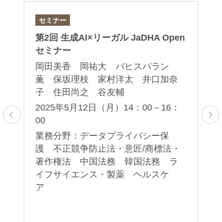
セミナー
セ
일
第2回 生成AI×リーガル JaDHA Open
B
「
生の
セミナー
ジ
機
岡田美香 岡祐大 バヒスバラン
企
薫 保坂理枝 家村洋太 井口加奈
粟
子 住田尚之 谷友輔
2
2025年5月12日（月）14：00－16：
30
00
倒
業
業務分野：データプライバシー保
法
護 不正競争防止法・意匠/商標法・
中
著作権法 中国法務 韓国法務 ラ
務
イフサイエンス・製薬 ヘルスケ
ア