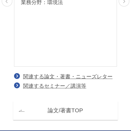
業務分野：環境法
2
業
バ
ピ
行
関連する論文・著書・ニューズレター
関連するセミナー／講演等
論文/著書TOP