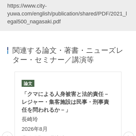
https://www.city-
yuwa.com/english/publication/shared/PDF/2021_l
egal500_nagasaki.pdf
関連する論文・著書・ニューズレ
ター・セミナー／講演等
論文
論
「クマによる人身被害と法的責任－
「J
レジャー・集客施設は民事・刑事責
In
任を問われるか－」
Co
– 
長崎玲
Ch
2026年8月
栗