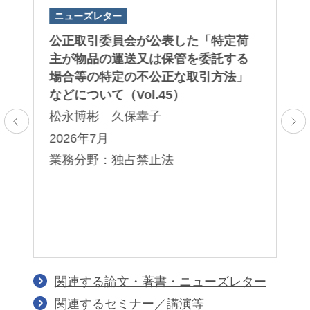
ニューズレター
ニ
規
公正取引委員会が公表した「⁠特定荷
公
よ
主が物品の運送又は保管を委託する
令
場合等の特定の不公正な取引方法⁠」
再
などについて（Vol.45）
（V
松永博彬 久保幸子
松
2026年7月
2
業務分野：独占禁止法
業
関連する論文・著書・ニューズレター
関連するセミナー／講演等