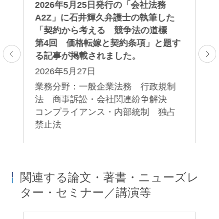
刊
2026年5月25日発行の「会社法務
日
A2Z」に石井輝久弁護士の執筆した
法
載
「契約から考える 競争法の道標
い
第4回 価格転嫁と契約条項」と題す
2
る記事が掲載されました。
業
2026年5月27日
ロ
業務分野：一般企業法務 行政規制
法 商事訴訟・会社関連紛争解決
コンプライアンス・内部統制 独占
禁止法
関連する論文・著書・ニューズレ
ター・セミナー／講演等