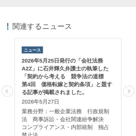
関連するニュース
ニュース
ニ
刊
2026年5月25日発行の「会社法務
日
A2Z」に石井輝久弁護士の執筆した
法
載
「契約から考える 競争法の道標
い
第4回 価格転嫁と契約条項」と題す
2
る記事が掲載されました。
業
2026年5月27日
ロ
業務分野：一般企業法務 行政規制
法 商事訴訟・会社関連紛争解決
コンプライアンス・内部統制 独占
禁止法