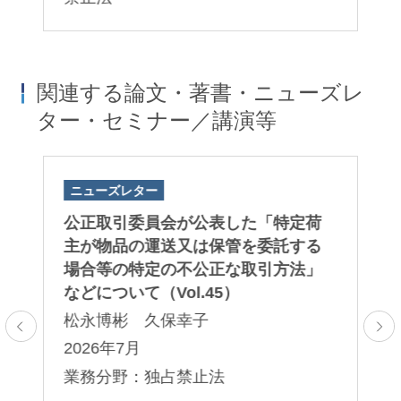
関連する論文・著書・ニューズレ
ター・セミナー／講演等
ニューズレター
論
公正取引委員会が公表した「⁠特定荷
「
主が物品の運送又は保管を委託する
第
場合等の特定の不公正な取引方法⁠」
石
などについて（Vol.45）
2
松永博彬 久保幸子
業
2026年7月
法
業務分野：独占禁止法
コ