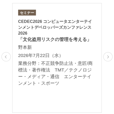
セミナー
論
I活
CEDEC2026 コンピュータエンターテイ
「A
実
ンメントデベロッパーズカンファレンス
Ov
2026
in
針
「文化盗用リスクの管理を考える」
東
野本新
口
2026年7月22日（水）
2
：
業務分野：不正競争防止法・意匠/商
業
標法・著作権法 TMT／テクノロジ
デ
レ
ー・メディア・通信 エンターテイ
ン
ンメント・スポーツ
統