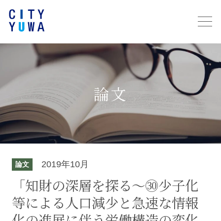
論文
2019年10月
論文
「知財の深層を探る～㉚少子化
等による人口減少と急速な情報
化の進展に伴う労働構造の変化