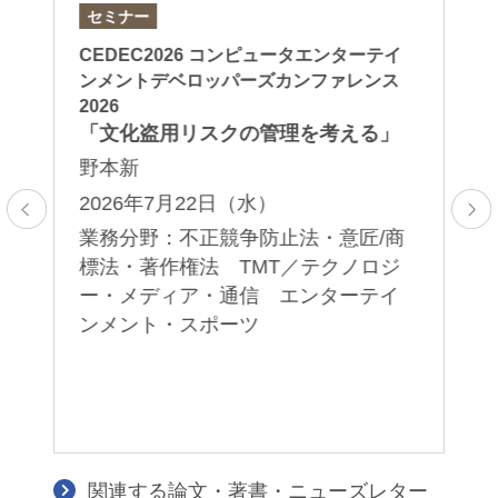
セミナー
論
I活
CEDEC2026 コンピュータエンターテイ
「A
実
ンメントデベロッパーズカンファレンス
Ov
2026
in
針
「文化盗用リスクの管理を考える」
東
野本新
口
2026年7月22日（水）
2
：
業務分野：不正競争防止法・意匠/商
業
標法・著作権法 TMT／テクノロジ
デ
レ
ー・メディア・通信 エンターテイ
ン
ンメント・スポーツ
統
関連する論文・著書・ニューズレター