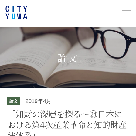
論文
2019年4月
論文
「知財の深層を探る～㉔日本に
おける第4次産業革命と知的財産
法体系」