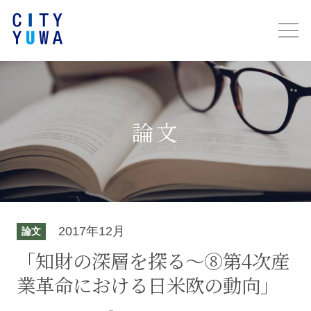
論文
2017年12月
論文
「知財の深層を探る～⑧第4次産
業革命における日米欧の動向」