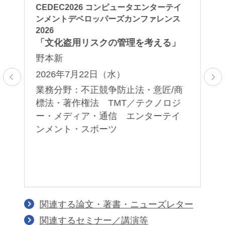
I活
CEDEC2026 コンピュータエンターテイ
「A
実
ンメントデベロッパーズカンファレンス
Ov
2026
in
針
「文化盗用リスクの管理を考える」
東
野本新
口
2026年7月22日（水）
2
：
業務分野：不正競争防止法・意匠/商
業
標法・著作権法 TMT／テクノロジ
デ
レ
ー・メディア・通信 エンターテイ
ン
ンメント・スポーツ
統
関連する論文・著書・ニューズレター
関連するセミナー／講演等