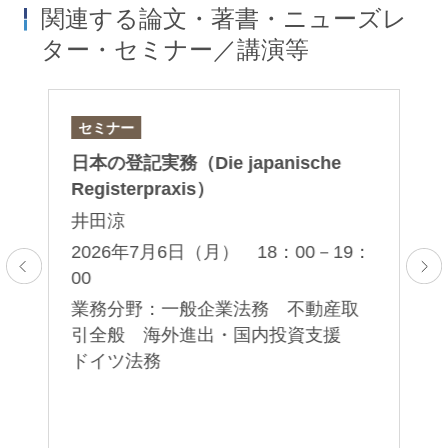
関連する論文・著書・ニューズレ
ター・セミナー／講演等
セミナー
論
日本の登記実務（Die japanische
「
産
Registerpraxis）
制
井田涼
塚
2026年7月6日（月） 18：00－19：
00
2
ド
業務分野：一般企業法務 不動産取
業
引全般 海外進出・国内投資支援
ラ
ドイツ法務
意