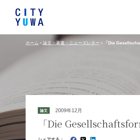
ホーム
論文・著書・ニューズレター
「Die Gesellsch
>
>
シティユーワ法律事務所につい
シティユーワの特色
論文
条件から探す
バンキング、フ
事務所
著
一般企業法務
弁護士
て
金融サ
中国法令
中国アンチ
訴訟・紛争解決
知的財産
危機管理／コンプライアンス
独占禁
ドイツ法務
韓国
2009年12月
論文
エネルギー・資源
ライフサイエ
「Die Gesellschaftsf
製造業
ファッショ
シェアする：