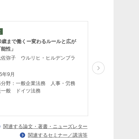
文
論文
70歳まで働くー変わるルールと広が
Stealth-Marketing
可能性」
müssen Unterne
本のステルスマー
元佐弥子 ウルリヒ・ヒルデンブラ
業が留意すべきこ
ト
塚元佐弥子 ウル
25年9月
ント
務分野：一般企業法務 人事・労務
2025年3月
談一般 ドイツ法務
業務分野：一般企
務
関連する論文・著書・ニューズレター
関連するセミナー／講演等