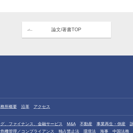
論文/著書TOP
事務所概要
沿革
アクセス
ング、ファイナンス、金融サービス
M&A
不動産
事業再生・倒産
危機管理／コンプライアンス
独占禁止法
環境法
海事
中国法務