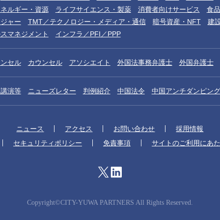
エネルギー・資源
ライフサイエンス・製薬
消費者向けサービス
食
レジャー
TMT／テクノロジー・メディア・通信
暗号資産・NFT
建
ルスマネジメント
インフラ／PFI／PPP
ウンセル
カウンセル
アソシエイト
外国法事務弁護士
外国弁護士
／講演等
ニューズレター
判例紹介
中国法令
中国アンチダンピン
ニュース
アクセス
お問い合わせ
採用情報
セキュリティポリシー
免責事項
サイトのご利用にあ
Copyright©CITY-YUWA PARTNERS All Rights Reserved.