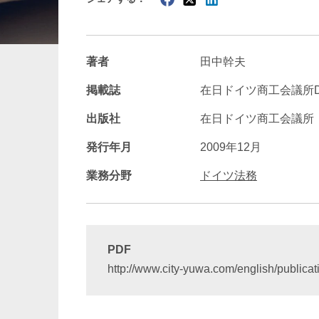
暗号資産・NFT
建設・
著者
田中幹夫
掲載誌
在日ドイツ商工会議所Deutsch
出版社
在日ドイツ商工会議所
発行年月
2009年12月
業務分野
ドイツ法務
PDF
http://www.city-yuwa.com/english/publica