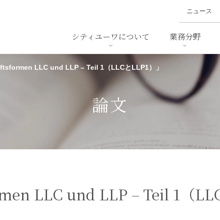
ニュース
シティユーワについて
業務分野
aftsformen LLC und LLP – Teil 1（LLCとLLP1）」
ァイナンス、
概要
書
名前から探す
セミナー/講演等
沿革
ニュ
ア
採用
スタッフ採用
M&A
ービス
論文
ダンピング
法律用語集
・IT
労働法
国
止法
環境法
法務
ベトナム法務
ア
ンス・製薬
消費者向けサービス
ormen LLC und LLP – Teil 1
ン・小売
物流・運送
ホテル