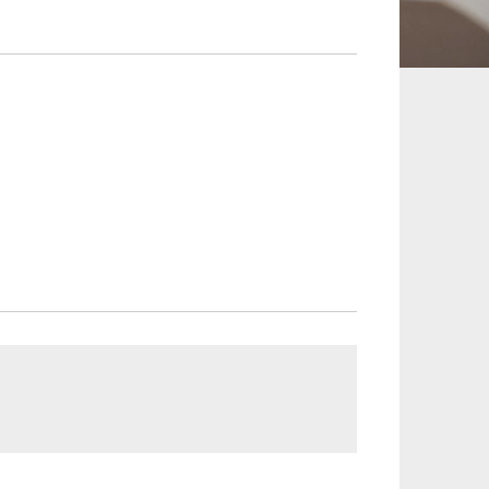
承継、ウェルスマ
インフラ／PFI／PPP
ジメント