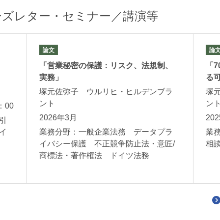
ーズレター・セミナー／講演等
論文
論
「営業秘密の保護：リスク、法規制、
「
実務」
る
塚元佐弥子 ウルリヒ・ヒルデンブラ
塚
ント
ン
：00
2026年3月
20
引
イ
業務分野：一般企業法務 データプラ
業
イバシー保護 不正競争防止法・意匠/
相
商標法・著作権法 ドイツ法務