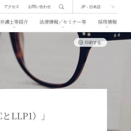
アクセス
お問い合わせ
弁護士等紹介
法律情報／セミナー等
採用情報
印刷する
ーズレター
クセス
判例紹介
不動産
事業再生・倒産
際取引
通商法・経済安全保障
海事
中国法務
ジア法務
マーシャル諸島法務
食品
ヘルスケア
（LLCとLLP1）」
TMT／テクノロジー・メディ
・レジャー
ア・通信