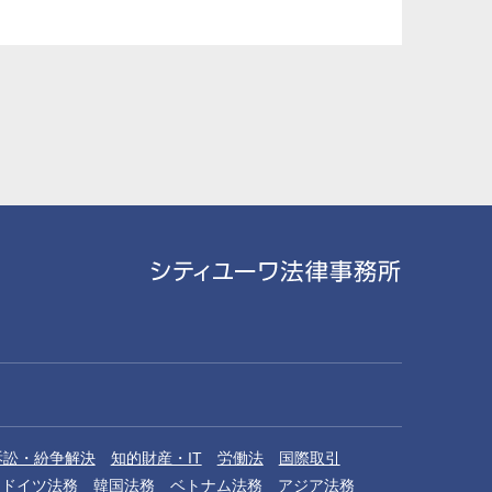
訴訟・紛争解決
知的財産・IT
労働法
国際取引
ドイツ法務
韓国法務
ベトナム法務
アジア法務