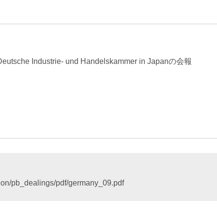
エンターテインメント・スポ
相続、事業
建築
ーツ
ネ
e Industrie- und Handelskammer in Japanの会報
tion/pb_dealings/pdf/germany_09.pdf