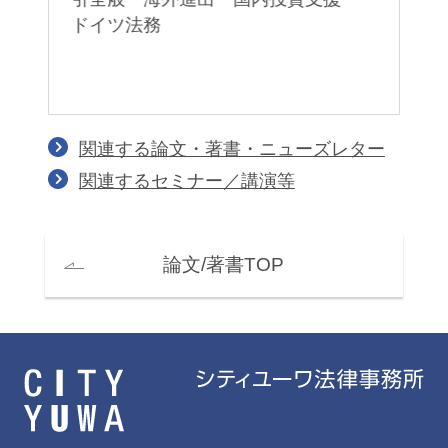
ドイツ法務
意
関連する論文・著書・ニューズレター
関連するセミナー／講演等
論文/著書TOP