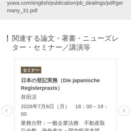
yuwa.com/english/publication/pb_dealings/pdf/ger
many_31.pdf
関連する論文・著書・ニューズレ
ター・セミナー／講演等
セミナー
論
日本の登記実務（Die japanische
「
産
Registerpraxis）
制
井田涼
塚
2026年7月6日（月） 18：00－19：
00
2
ド
業務分野：一般企業法務 不動産取
業
引全般 海外進出・国内投資支援
ラ