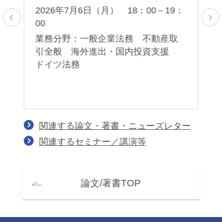
2026年7月6日（月） 18：00－19：
00
2
ド
業務分野：一般企業法務 不動産取
業
引全般 海外進出・国内投資支援
ラ
ドイツ法務
意
関連する論文・著書・ニューズレター
関連するセミナー／講演等
論文/著書TOP