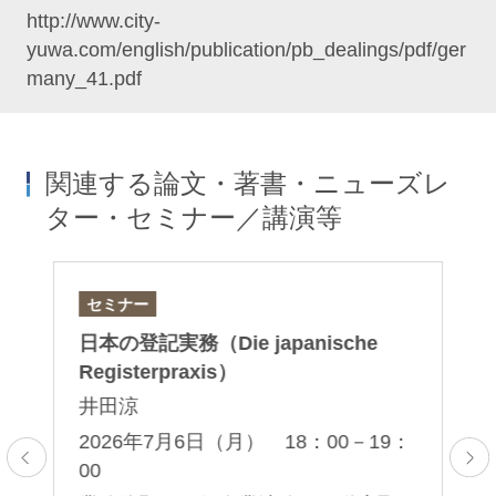
http://www.city-
yuwa.com/english/publication/pb_dealings/pdf/ger
many_41.pdf
関連する論文・著書・ニューズレ
ター・セミナー／講演等
セミナー
論
日本の登記実務（Die japanische
「
産
Registerpraxis）
制
井田涼
塚
2026年7月6日（月） 18：00－19：
00
2