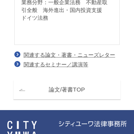
ド
業務分野：一般企業法務 不動産取
業
引全般 海外進出・国内投資支援
ラ
ドイツ法務
意
関連する論文・著書・ニューズレター
関連するセミナー／講演等
論文/著書TOP