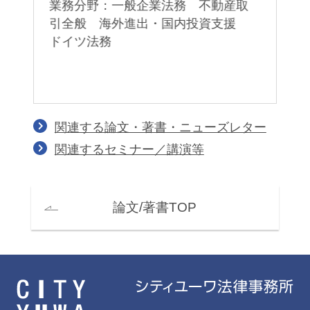
ド
業務分野：一般企業法務 不動産取
業
引全般 海外進出・国内投資支援
ラ
ドイツ法務
意
関連する論文・著書・ニューズレター
関連するセミナー／講演等
論文/著書TOP