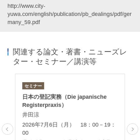
http://www.city-
yuwa.com/english/publication/pb_dealings/pdf/ger
many_59.pdf
関連する論文・著書・ニューズレ
ター・セミナー／講演等
セミナー
論
日本の登記実務（Die japanische
「
産
Registerpraxis）
制
井田涼
塚
2026年7月6日（月） 18：00－19：
00
2