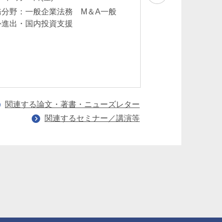
務分野：一般企業法務 M＆A一般
業務分野：ライセ
外進出・国内投資支援
導入契約 クロス
約 海外進出・国
援 独占禁止法
関連する論文・著書・ニューズレター
関連するセミナー／講演等