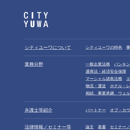
シティユーワについて
シティユーワの特色
業務分野
一般企業法務
バンキ
通商法・経済安全保障
マーシャル諸島法務
物流・運送
ホテル・
相続、事業承継、ウェ
弁護士等紹介
パートナー
オブ・カ
法律情報／セミナー等
論文
著書
セミナー