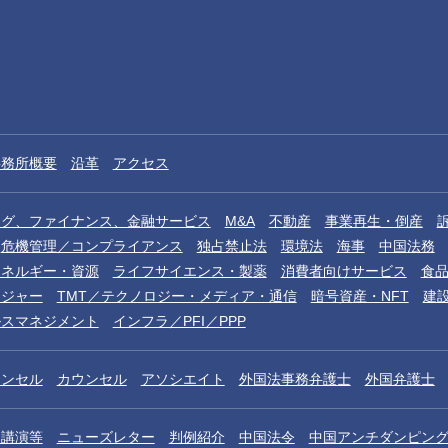
事務所概要
沿革
アクセス
ング、ファイナンス、金融サービス
M&A
不動産
事業再生・倒産
危機管理／コンプライアンス
独占禁止法
環境法
海事
中国法務
エネルギー・資源
ライフサイエンス・製薬
消費者向けサービス
食
レジャー
TMT／テクノロジー・メディア・通信
暗号資産・NFT
建
ルスマネジメント
インフラ／PFI／PPP
ウンセル
カウンセル
アソシエイト
外国法事務弁護士
外国弁護士
／講演等
ニューズレター
判例紹介
中国法令
中国アンチダンピン