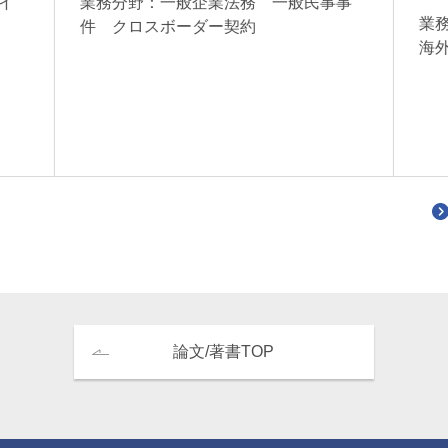
イ
業務分野：一般企業法務 一般民事事
業
件 クロスボーダー契約
海
論文/著書TOP