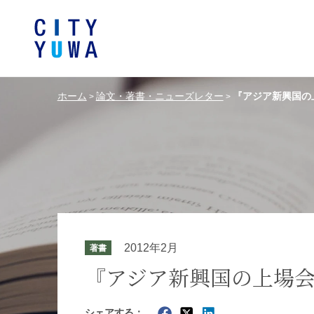
ホーム
論文・著書・ニューズレター
『アジア新興国の
>
>
シティユーワ法律事務所につい
シティユーワの特色
論文
条件から探す
バンキング、フ
事務所
著
一般企業法務
弁護士
て
金融サ
中国法令
中国アンチ
訴訟・紛争解決
知的財産
危機管理／コンプライアンス
独占禁
ドイツ法務
韓国
2012年2月
著書
エネルギー・資源
ライフサイエ
『アジア新興国の上場
製造業
ファッショ
シェアする：