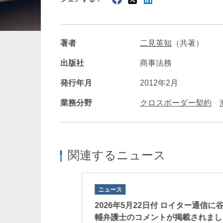
暗号資産・NFT
建設・
著者
二見英知
（共著）
出版社
商事法務
発行年月
2012年2月
業務分野
クロスボーダー契約
関連するニュース
ニュース
日本経済新聞に谷友輔
2026年5月22日付 ロイター通信に
掲載されました。
輔弁護士のコメントが掲載されまし