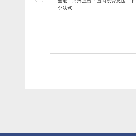
全般 海外進出・国内投資支援 ド
ーダー契約 海外
ツ法務
 通商法・経済安