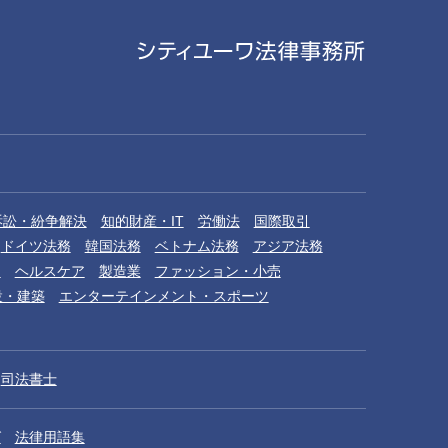
訴訟・紛争解決
知的財産・IT
労働法
国際取引
ドイツ法務
韓国法務
ベトナム法務
アジア法務
品
ヘルスケア
製造業
ファッション・小売
設・建築
エンターテインメント・スポーツ
司法書士
グ
法律用語集