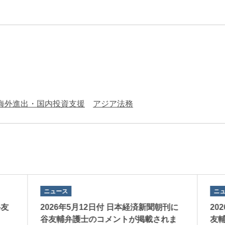
エンターテインメント・スポ
相続、事業
建築
ーツ
ネ
海外進出・国内投資支援
アジア法務
ニュース
ニ
谷友
2026年5月12日付 日本経済新聞朝刊に
20
谷友輔弁護士のコメントが掲載されま
友