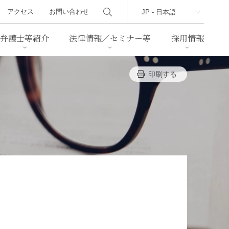
アクセス
お問い合わせ
弁護士等紹介
法律情報／セミナー等
採用情報
印刷する
ーズレター
クセス
判例紹介
不動産
事業再生・倒産
際取引
通商法・経済安全保障
海事
中国法務
ジア法務
マーシャル諸島法務
食品
ヘルスケア
TMT／テクノロジー・メディ
・レジャー
ア・通信