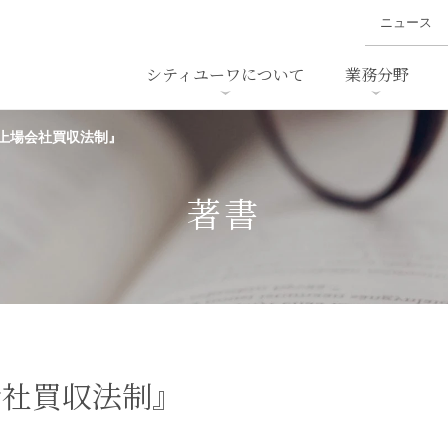
ニュース
シティユーワについて
業務分野
上場会社買収法制』
ァイナンス、
概要
書
名前から探す
セミナー/講演等
沿革
ニュ
ア
採用
スタッフ採用
M&A
ービス
著書
ダンピング
法律用語集
・IT
労働法
国
止法
環境法
法務
ベトナム法務
ア
ンス・製薬
消費者向けサービス
会社買収法制』
ン・小売
物流・運送
ホテル