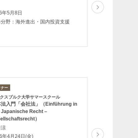
。
価を得ました。
26年5月8日
2025年12月8日
務分野：海外進出・国内投資支援
業務分野：一般企業
スボーダー契約 
ミナー
論文
クスブルク大学サマースクール
「Lexology Panor
法入門「会社法」（Einführung in
Distribution & Ag
 Japanische Recht –
(Japan Chapter)」
ellschaftsrecht）
栗林康幸 武田涼
田涼
弘 酒井夕夏 
26年4月24日(金)
2026年4月