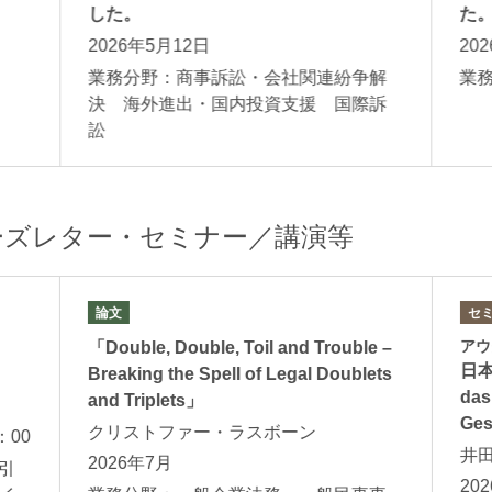
した。
た
2026年5月12日
20
援
業務分野：商事訴訟・会社関連紛争解
業
決 海外進出・国内投資支援 国際訴
訟
ーズレター・セミナー／講演等
論文
セ
アウ
「Double, Double, Toil and Trouble –
日本
Breaking the Spell of Legal Doublets
das
and Triplets」
Ges
クリストファー・ラスボーン
：00
井
2026年7月
引
20