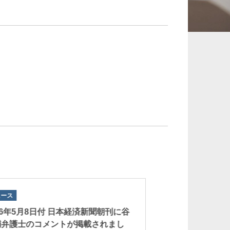
承継、ウェルスマ
インフラ／PFI／PPP
ジメント
ュース
ニュース
26年5月8日付 日本経済新聞朝刊に谷
日本経済新聞社によ
輔弁護士のコメントが掲載されまし
務税務・弁護士調