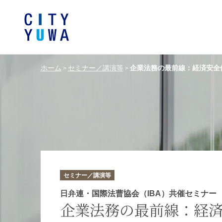
ホーム
セミナー／講演等
企業法務の最前線：経済安全
>
>
シティユーワ法律事務所につい
シティユーワの特色
論文
条件から探す
バンキング、フ
事務所
著
一般企業法務
弁護士
て
金融サ
中国法令
中国アンチ
訴訟・紛争解決
知的財産
危機管理／コンプライアンス
独占禁
ドイツ法務
韓国
セミナー／講演等
エネルギー・資源
ライフサイエ
日弁連・国際法曹協会（IBA）共催セミナー
企業法務の最前線：経
製造業
ファッショ