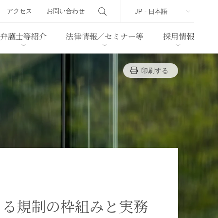
アクセス
お問い合わせ
弁護士等紹介
法律情報／セミナー等
採用情報
印刷する
ーズレター
クセス
判例紹介
不動産
事業再生・倒産
際取引
通商法・経済安全保障
海事
中国法務
ジア法務
マーシャル諸島法務
食品
ヘルスケア
ぐる規制の枠組みと実務
TMT／テクノロジー・メディ
・レジャー
ア・通信