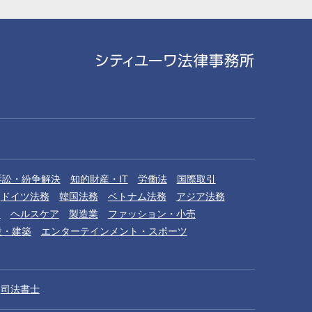
訴訟・紛争解決
知的財産・IT
労働法
国際取引
ドイツ法務
韓国法務
ベトナム法務
アジア法務
品
ヘルスケア
製造業
ファッション・小売
設・建築
エンターテインメント・スポーツ
司法書士