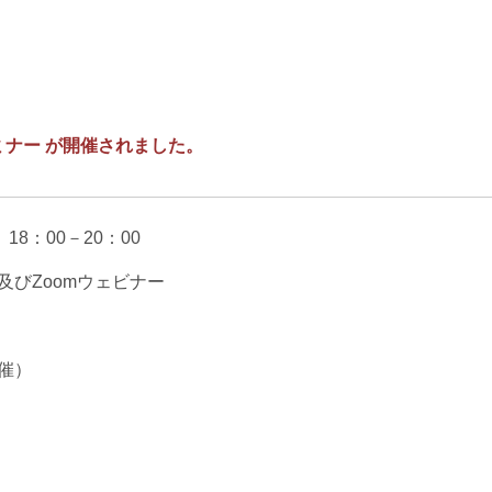
エンターテインメント・スポ
相続、事業
建築
ーツ
ネ
ミナー が開催されました。
18：00－20：00
及びZoomウェビナー
催）