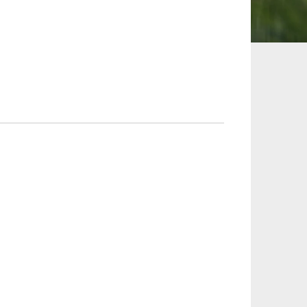
承継、ウェルスマ
インフラ／PFI／PPP
ジメント