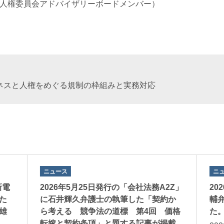
ネスと人権委員会アドバイザリーボードメンバー）
ネスと人権をめぐる規制の枠組みと実務対応
ニュース
ニ
新電
2026年5月25日発行の「会社法務A2Z」
20
た
に石井輝久弁護士の執筆した「契約か
輔
雄
ら考える 競争法の道標 第4回 価格
た
転嫁と契約条項」と題する記事が掲載