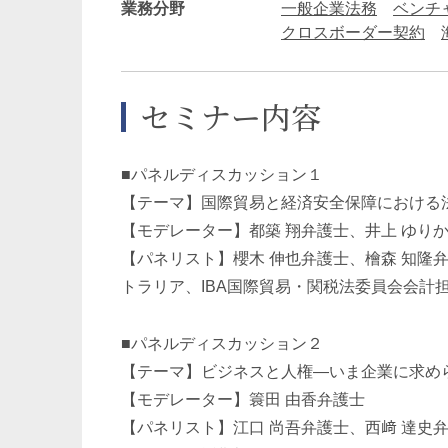
業務分野
一般企業法務
ベンチ
クロスボーダー契約
セミナー内容
■パネルディスカッション１
【テーマ】国際貿易と経済安全保障における
【モデレーター】都築 翔弁護士、井上 ゆり
【パネリスト】櫻木 伸也弁護士、檜森 知隆弁護士、
トラリア、IBA国際貿易・関税法委員会会計
■パネルディスカッション２
【テーマ】ビジネスと人権―いま企業に求め
【モデレーター】簑田 由香弁護士
【パネリスト】江口 尚吾弁護士、西﨑 達史弁護士