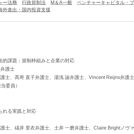
ャー法務
行政規制法
M＆A一般
ベンチャーキャピタル・
海外進出・国内投資支援
法的課題：規制枠組みと企業の対応
か弁護士
髙嵜 直子弁護士、湯浅 諭弁護士、Vincent Reijns弁護士（
担当委員）
られる実践と対応
、礒井 里衣弁護士、土井 一磨弁護士、Claire Brightノヴ