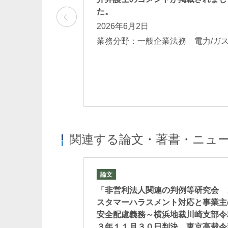
た。
法務 M&A クロ
2026年6月2日
独占禁止法
業務分野：一般企業法務 電力/
関連する論文・著書・ニュ
論文
めぐる諸問題
「非営利法人関連の判例等研究会 
スタマーハラスメント対応と事業主
安全配慮義務～横浜地裁川崎支部令
３年１１月３０日判決、東京高裁令