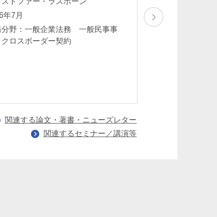
リストファー・ラスボーン
2026年5月
26年7月
業務分野：一般企
務分野：一般企業法務 一般民事事
法 商事訴訟・会
 クロスボーダー契約
ンプライアンス・
法
関連する論文・著書・ニューズレター
関連するセミナー／講演等