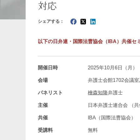
対応
暗号資産・NFT
建設・
シェアする：
以下の日弁連・国際法曹協会（IBA）共催セ
開催日時
2025年10月6日（月） 
会場
弁護士会館1702会議室
パネリスト
檜森知隆
弁護士
主催
日本弁護士連合会 （共
共催
IBA（国際法曹協会）
受講料
無料