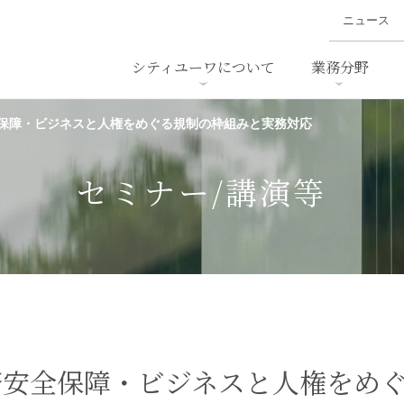
ニュース
シティユーワについて
業務分野
保障・ビジネスと人権をめぐる規制の枠組みと実務対応
ァイナンス、
概要
書
名前から探す
セミナー/講演等
沿革
ニュ
ア
採用
スタッフ採用
M&A
ービス
セミナー/講演等
ダンピング
法律用語集
・IT
労働法
国
止法
環境法
法務
ベトナム法務
ア
ンス・製薬
消費者向けサービス
済安全保障・ビジネスと人権をめ
ン・小売
物流・運送
ホテル