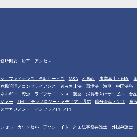
事務所概要
沿革
アクセス
ング、ファイナンス、金融サービス
M&A
不動産
事業再生・倒産
危機管理／コンプライアンス
独占禁止法
環境法
海事
中国法務
エネルギー・資源
ライフサイエンス・製薬
消費者向けサービス
食
レジャー
TMT／テクノロジー・メディア・通信
暗号資産・NFT
建
ルスマネジメント
インフラ／PFI／PPP
ウンセル
カウンセル
アソシエイト
外国法事務弁護士
外国弁護士