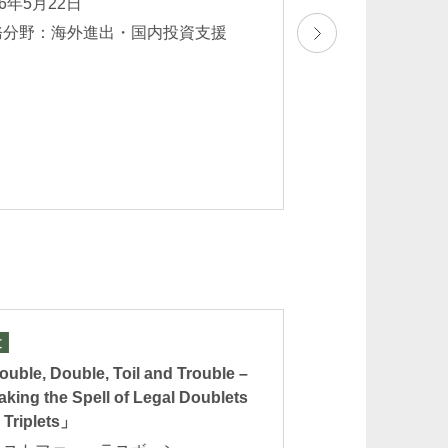
26年5月22日
2026年5月12日
務分野：海外進出・国内投資支援
業務分野：商事訴
決 海外進出・国
訟
文
論文
uble, Double, Toil and Trouble –
「契約から考える
aking the Spell of Legal Doublets
回 価格転嫁と契
 Triplets」
石井輝久