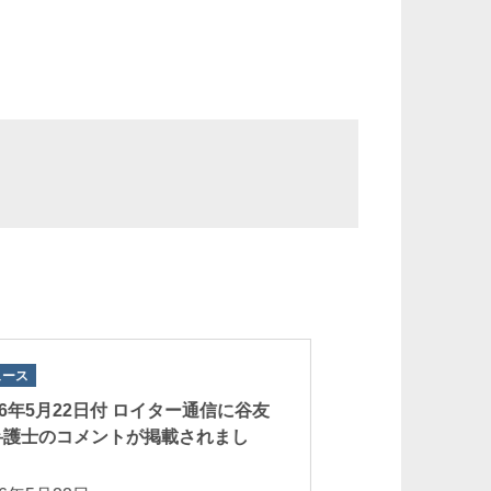
ュース
ニュース
26年5月22日付 ロイター通信に谷友
2026年5月12日
弁護士のコメントが掲載されまし
谷友輔弁護士のコ
。
した。