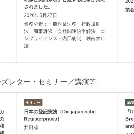
20
されました。
業
2026年5月27日
ガス
業務分野：一般企業法務 行政規制
法 商事訴訟・会社関連紛争解決 コ
ンプライアンス・内部統制 独占禁止
法
ーズレター・セミナー／講演等
セミナー
論
カ
日本の登記実務（Die japanische
「Do
の
Registerpraxis）
Bre
和
and
井田涼
和