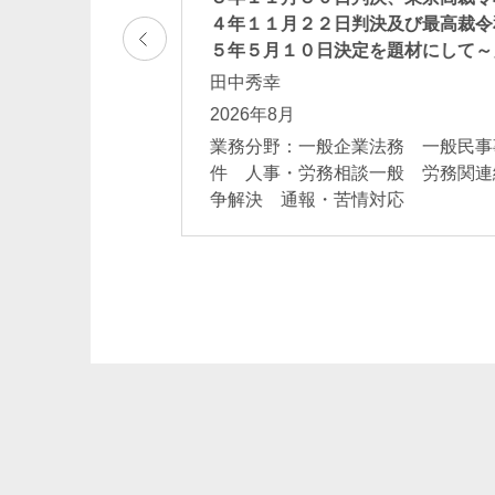
４年１１月２２日判決及び最高裁令
法務 バンキング
５年５月１０日決定を題材にして～
 仕組みファイナ
田中秀幸
ンス・資産流動
2026年8月
ァイナンス 債権
業務分野：一般企業法務 一般民事
件 人事・労務相談一般 労務関連
争解決 通報・苦情対応