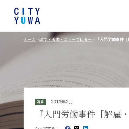
ホーム
論文・著書・ニューズレター
『入門労働事件［
>
>
シティユーワ法律事務所につい
シティユーワの特色
論文
条件から探す
バンキング、フ
事務所
著
一般企業法務
弁護士
て
金融サ
中国法令
中国アンチ
訴訟・紛争解決
知的財産
危機管理／コンプライアンス
独占禁
ドイツ法務
韓国
2013年2月
著書
エネルギー・資源
ライフサイエ
『入門労働事件［解雇
製造業
ファッショ
シェアする：