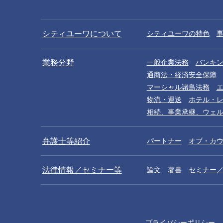
シティユーワについて
シティユーワの特色
業務分野
一般企業法務
バンキ
通商法・経済安全保障
マーシャル諸島法務
物流・運送
ホテル・
相続、事業承継、ウェ
弁護士等紹介
パートナー
オブ・カ
法律情報／セミナー等
論文
著書
セミナー
プライバシーポリシー