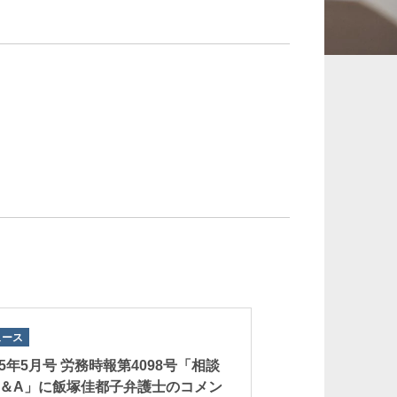
承継、ウェルスマ
インフラ／PFI／PPP
ジメント
ュース
25年5月号 労務時報第4098号「相談
Q＆A」に飯塚佳都子弁護士のコメン