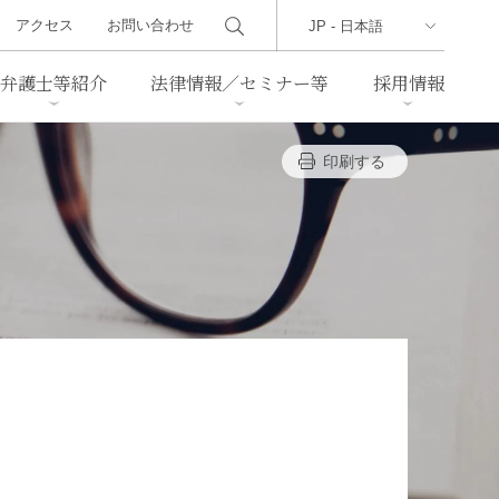
アクセス
お問い合わせ
弁護士等紹介
法律情報／セミナー等
採用情報
印刷する
ーズレター
クセス
判例紹介
不動産
事業再生・倒産
際取引
通商法・経済安全保障
海事
中国法務
ジア法務
マーシャル諸島法務
食品
ヘルスケア
TMT／テクノロジー・メディ
・レジャー
ア・通信