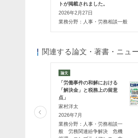
トが掲載されました。
2026年2月27日
業務分野：人事・労務相談一般
関連する論文・著書・ニュ
論文
催セミナー
「労働事件の和解における
員への実務対応 ～
「解決金」と税務上の留意
雇の留意点～
点」
家村洋太
）13：00－14：15
2026年7月
法務 人事・労務
業務分野：人事・労務相談一
紛争解決 危機管
般 労務関連紛争解決 危機
ンス・内部統制