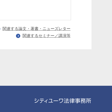
危機管理 コンプ
制
関連する論文・著書・ニューズレター
関連するセミナー／講演等