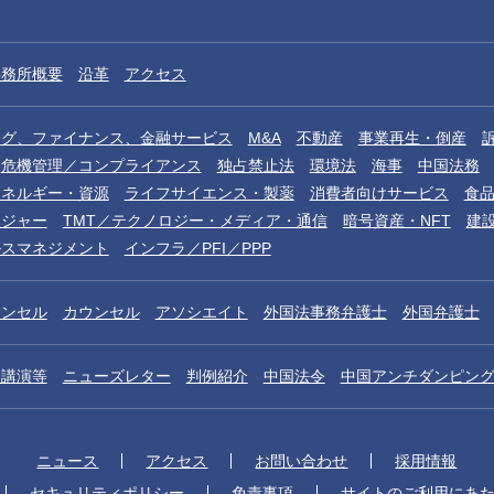
事務所概要
沿革
アクセス
ング、ファイナンス、金融サービス
M&A
不動産
事業再生・倒産
危機管理／コンプライアンス
独占禁止法
環境法
海事
中国法務
エネルギー・資源
ライフサイエンス・製薬
消費者向けサービス
食
レジャー
TMT／テクノロジー・メディア・通信
暗号資産・NFT
建
ルスマネジメント
インフラ／PFI／PPP
ウンセル
カウンセル
アソシエイト
外国法事務弁護士
外国弁護士
／講演等
ニューズレター
判例紹介
中国法令
中国アンチダンピン
ニュース
アクセス
お問い合わせ
採用情報
セキュリティポリシー
免責事項
サイトのご利用にあ