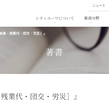
ニュース
シティユーワについて
業務分野
解雇・残業代・団交・労災］』
ァイナンス、
概要
書
名前から探す
セミナー/講演等
沿革
ニュ
ア
採用
スタッフ採用
M&A
ービス
著書
ダンピング
法律用語集
・IT
労働法
国
止法
環境法
法務
ベトナム法務
ア
ンス・製薬
消費者向けサービス
・残業代・団交・労災］』
ン・小売
物流・運送
ホテル