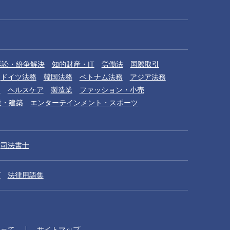
訴訟・紛争解決
知的財産・IT
労働法
国際取引
ドイツ法務
韓国法務
ベトナム法務
アジア法務
品
ヘルスケア
製造業
ファッション・小売
設・建築
エンターテインメント・スポーツ
司法書士
グ
法律用語集
たって
サイトマップ