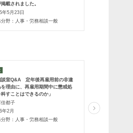
が掲載されました。
25年5月23日
務分野：人事・労務相談一般
文
セミナー
大阪府社会保険労務
相談室Q&A 定年後再雇用前の非違
部令和8年第2回研修
為を理由に、再雇用期間中に懲戒処
「社会保険労務士
を科すことはできるのか」
作権法の基礎知識
塚佳都子
家村洋太
26年2月
2026年3月6日（金
務分野：人事・労務相談一般
業務分野：不正競争
法・著作権法 人