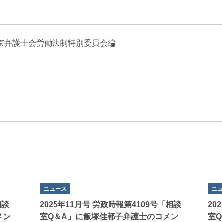
エンターテインメント・スポ
相続、事業
建築
ーツ
ネ
京弁護士会労働法制特別委員会編
ニュース
ニ
相談
2025年11月号 労政時報第4109号「相談
20
メン
室Q＆A」に飯塚佳都子弁護士のコメン
室