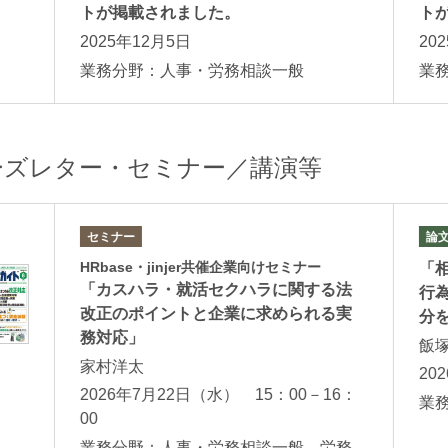
トが掲載されました。
ト
2025年12月5日
20
業務分野：人事・労務相談一般
業
ーズレター・セミナー／講演等
セミナー
論
HRbase・jinjer共催企業向けセミナー
「
「カスハラ・就活セクハラに関する法
行
改正のポイントと企業に求められる実
分
務対応」
飯
家村洋太
20
2026年7月22日（水） 15：00－16：
業
00
業務分野：人事・労務相談一般 労務