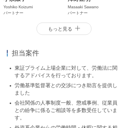
言
Yoshiko Koizumi
Masaaki Sawano
パートナー
パートナー
セクハラ、パワハラが行われたとの従業員からの
もっと見る
申し立てがなされた場合、適切な対応をなさなか
ったために、後に従業員より訴訟を提起され、膨
担当案件
大なコストの負担を負うばかりでなく、企業の信
用、評判を損なうことも少なくありません。シテ
東証プライム上場企業に対して、労働法に関
ィユーワ法律事務所では、セクハラ、パワハラ事
するアドバイスを行っております。
案における事実関係の調査、それ対する対応につ
労働基準監督署との交渉につき助言を提供し
き、未然に紛争を防止すべく適切な助言を提供し
ました
東澤紀子
藤本幸弘
ます。
会社関係の人事制度一般、懲戒事例、従業員
Noriko Higashizawa
Yukihiro Fujimoto
パートナー
パートナー
との紛争に係るご相談等を多数受任していま
通報窓口で受理された社員の違
す。
法行為に関する助言
外資系企業からの労働時間・休暇に関する相