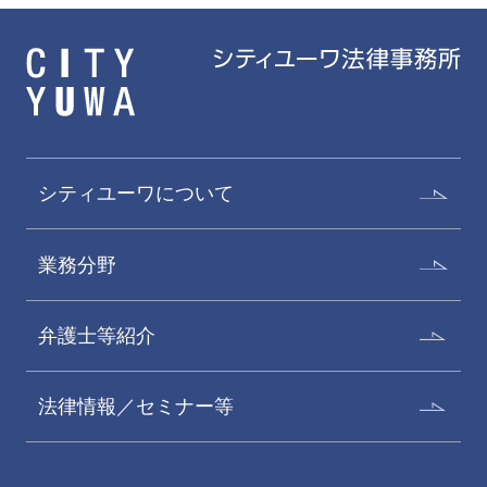
労働災害に関する助言
近年においては、工場等における事故による労働
災害に加え、過重労働による脳血管疾患・心臓疾
患、職場における強い心理的負荷等に起因した精
シティユーワについて
神疾患の労働災害該当性が問題となる事例も少な
朝田規与至
棚村友博
くありません。シティユーワ法律事務所では、法
業務分野
Kiyoshi Asada
Tomohiro Tanamura
令、所轄官庁より出されたガイドラインに沿っ
パートナー
パートナー
て、労災案件に関し実践的な助言を提供します。
弁護士等紹介
また検察官出身の弁護士を擁しており、労働安全
衛生法に基づく刑事事件等についても迅速かつ適
法律情報／セミナー等
切な対処が可能です。