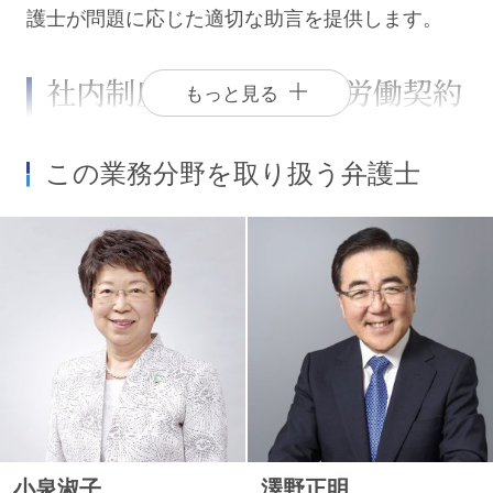
護士が問題に応じた適切な助言を提供します。
社内制度、社内規程、労働契約
もっと見る
の整備に関する助言
この業務分野を取り扱う弁護士
労働関係法令は、昨今における企業、労働者をめ
ぐる環境の変化に対応するため、頻繁な改正がな
されています。シティユーワ法律事務所では、企
業がこれらの改正に対応し、法令を遵守した労働
環境を構築するための社内制度の確立、社内規程
の変更、労働契約の整備について適切な助言を提
供します。
ハラスメントの対応に関する助
小泉淑子
澤野正明