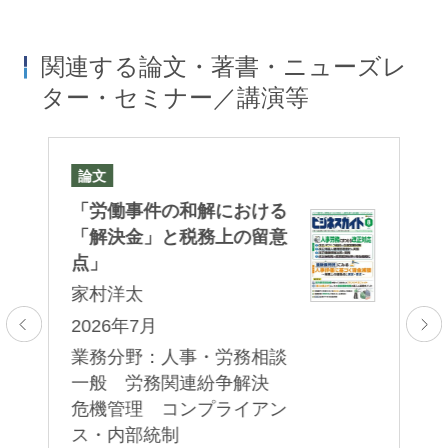
勢、経営状況により、その維持存続のため、人員
の削減を余儀なくされる場合において、人員削減
関連する論文・著書・ニューズレ
計画の策定、その実行手続きに関し経験に基づい
ター・セミナー／講演等
た実践的な助言を提供します。また、企業が、問
栗林康幸
磯部健介
題のある労働者との労働契約の終了を検討しなけ
Yasuyuki Kuribayashi
Kensuke Isobe
ればならない場面にも、当該労働者に対する退職
パートナー 二重橋オフィス
パートナー
論文
セ
勧奨、退職パッケージの提示、それに基づく離職
「労働事件の和解における
HR
合意書の作成等、円満な労働契約の終了に向けた
応
「
「解決金」と税務上の留意
実践的なサポートを行います。最終的に解雇に至
～
法
点」
る
る場合においては、法令に従った解雇手続につ
家村洋太
家
き、適切な助言を提供します。
：
2026年7月
2
業務分野：人事・労務相談
16
懲戒事案に関する助言
労
一般 労務関連紛争解決
危
業
危機管理 コンプライアン
統
務
ス・内部統制