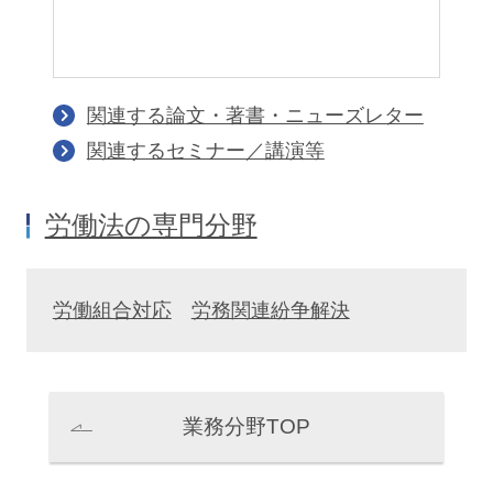
飯塚佳都子
寺崎大介
シティユーワ法律事務所では、企業における懲戒
ラ
Katsuko Iizuka
Daisuke Terasaki
事案において、事実関係の調査、確定、懲戒該当
パートナー
パートナー
性の判断、適切かつ相当な処分および適正な手続
に関し、適切な助言を提供し、企業内におけるコ
関連する論文・著書・ニューズレター
ンプライアンスの遵守をサポートします。
関連するセミナー／講演等
有期労働契約・労働者派遣契約
労働法の専門分野
に関する助言
労働組合対応
労務関連紛争解決
シティユーワ法律事務所では、有期労働契約や労
働者派遣契約といった不定期雇用労働者をめぐる
石井輝久
貞弘賢太郎
問題に関し、法令に従った契約書の作成、労働契
Teruhisa Ishii
Kentaro Sadahiro
業務分野TOP
パートナー
パートナー
約終了に関するアドバイス、労働者派遣法に関連
する問題について適切な助言を提供します。