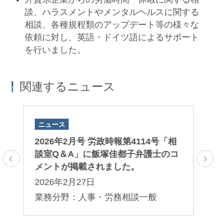
談、ハラスメントやメンタルヘルスに関する
相談、各種規程類のアップデート等の様々な
社員の違法行為の疑惑に関する通報に対して、企
依頼に対し、英語・ドイツ語によるサポート
業は、初動対応、調査、判定、被害者である社員
を行いました。
への対応、加害者である社員への処分、行政機関
も含めて多方面への対応をしなければなりませ
関連するニュース
ん。シティユーワ法律事務所では、これらの一連
政木道夫
片山典之
の対応について的確かつ迅速に助言を提供しま
Michio Masaki
Noriyuki Katayama
す。
ニュース
ニ
パートナー
パートナー 二重橋オフィス
相
2026年2月号 労政時報第4114号「相
2
人員削減・解雇を含む労働契約
コ
談室Q＆A」に飯塚佳都子弁護士のコ
談
の終了に関する助言
メントが掲載されました。
メ
2026年2月27日
2
業務分野：人事・労務相談一般
業
シティユーワ法律事務所では、企業が、社会情